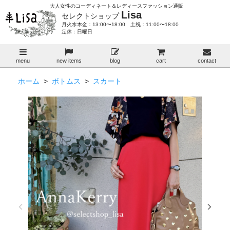
大人女性のコーディネート＆レディースファッション通販
Lisa
セレクトショップ
月火水木金：13:00〜18:00 土祝：11:00〜18:00
定休：日曜日
menu
new items
blog
cart
contact
ホーム
>
ボトムス
>
スカート