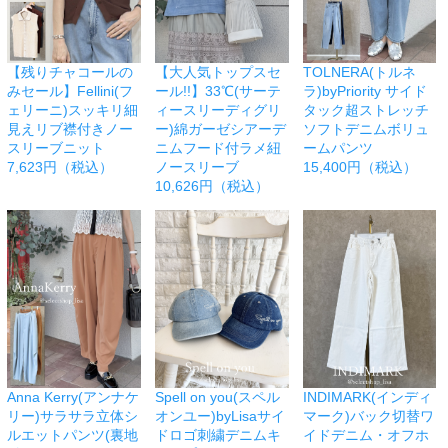
【残りチャコールの
【大人気トップスセ
TOLNERA(トルネ
みセール】Fellini(フ
ール!!】33℃(サーテ
ラ)byPriority サイド
ェリーニ)スッキリ細
ィースリーディグリ
タック超ストレッチ
見えリブ襟付きノー
ー)綿ガーゼシアーデ
ソフトデニムボリュ
スリーブニット
ニムフード付ラメ紐
ームパンツ
7,623円（税込）
ノースリーブ
15,400円（税込）
10,626円（税込）
Anna Kerry(アンナケ
Spell on you(スペル
INDIMARK(インディ
リー)サラサラ立体シ
オンユー)byLisaサイ
マーク)バック切替ワ
ルエットパンツ(裏地
ドロゴ刺繍デニムキ
イドデニム・オフホ