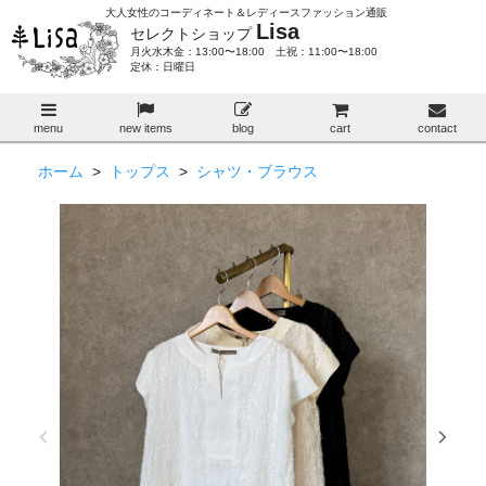
大人女性のコーディネート＆レディースファッション通販
Lisa
セレクトショップ
月火水木金：13:00〜18:00 土祝：11:00〜18:00
定休：日曜日
menu
new items
blog
cart
contact
ホーム
>
トップス
>
シャツ・ブラウス