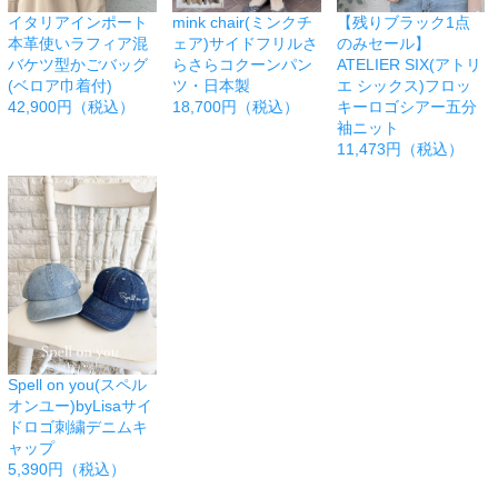
イタリアインポート
mink chair(ミンクチ
【残りブラック1点
本革使いラフィア混
ェア)サイドフリルさ
のみセール】
バケツ型かごバッグ
らさらコクーンパン
ATELIER SIX(アトリ
(ベロア巾着付)
ツ・日本製
エ シックス)フロッ
42,900円（税込）
18,700円（税込）
キーロゴシアー五分
袖ニット
11,473円（税込）
Spell on you(スペル
オンユー)byLisaサイ
ドロゴ刺繍デニムキ
ャップ
5,390円（税込）