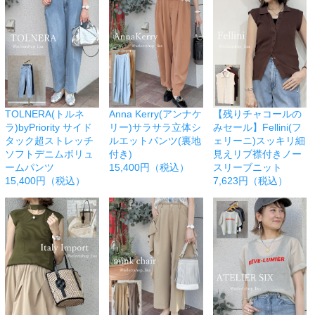
TOLNERA(トルネ
Anna Kerry(アンナケ
【残りチャコールの
ラ)byPriority サイド
リー)サラサラ立体シ
みセール】Fellini(フ
タック超ストレッチ
ルエットパンツ(裏地
ェリーニ)スッキリ細
ソフトデニムボリュ
付き)
見えリブ襟付きノー
ームパンツ
15,400円（税込）
スリーブニット
15,400円（税込）
7,623円（税込）