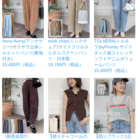
Anna Kerry(アンナケ
mink chair(ミンクチ
TOLNERA(トルネ
リー)サラサラ立体シ
ェア)サイドフリルさ
ラ)byPriority サイド
ルエットパンツ(裏地
らさらコクーンパン
タック超ストレッチ
付き)
ツ・日本製
ソフトデニムボリュ
15,400円（税込）
18,700円（税込）
ームパンツ
15,400円（税込）
《新色追加!!》
【残りチャコールの
【残りブラック1点