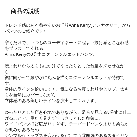
商品の説明
トレンド感のある着やすいお洋服Anna Kerry(アンナケリー）から
パンツのご紹介です♪
穿くだけで、いつものコーディネートに程よい抜け感とこなれ感
をプラスしてくれる、
Anna Kerryの8分丈コクーンシルエットパンツ。
腰まわりから太ももにかけてゆったりとした分量を持たせなが
ら、
裾に向かって緩やかに丸みを描くコクーンシルエットが特徴で
す。
身体のラインを拾いにくく、気になるお腹まわりやヒップ、太も
もを自然にカバーしながら、
立体感のある美しいラインを演出してくれます。
ゆったりとした穿き心地でありながら、足首が見える8分丈に仕上
げることで、重たく見えずすっきりとした印象に。
ワイドパンツほど広がりすぎず、テーパードパンツよりも柔らか
な丸みがあるため、
シンプルなトップスを合わせるだけでも雰囲気のあるスタイリン