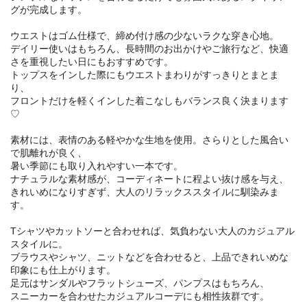
グが完成します。
ウエストはゴム仕様で、締め付け感の少ないラクな穿き心地。
デイリー使いはもちろん、長時間のお出かけやご旅行など、快適
さを重視したい日にもおすすめです。
トップスをインした際にもウエストまわりがすっきりとまとま
り、
フロントだけを軽くインした着こなしもバランス良く決まります
♡
素材には、表情のある軽やかな生地を使用。さらりとした風合い
で肌離れが良く、
暑い季節にも取り入れやすい一本です。
ナチュラルな素材感が、コーディネートに程よい抜け感を与え、
きれいめになりすぎず、大人のリラックススタイルに馴染みま
す。
Tシャツやカットソーと合わせれば、気負わない大人のカジュアル
スタイルに。
ブラウスやシャツ、ニットなどを合わせると、上品できれいめな
印象にも仕上がります。
足元はサンダルやフラットシューズ、パンプスはもちろん、
スニーカーを合わせたカジュアルコーデにも相性抜群です。