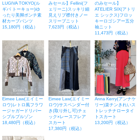
LUGIVA TOKYO(ル
みセール】Fellini(フ
のみセール】
ギバ トーキョー)ゆ
ェリーニ)スッキリ細
ATELIER SIX(アトリ
ったり美脚ポンチ素
見えリブ襟付きノー
エ シックス)フロッ
材カーブパンツ
スリーブニット
キーロゴシアー五分
15,180円（税込）
7,623円（税込）
袖ニット
11,473円（税込）
Eimee Law(エイミー
Eimee Law(エイミー
Anna Kerry(アンナケ
ロウ)レトロ風フラワ
ロウ)サスペンダー付
リー)楽チンきれいス
ージャガードリバー
き(取り外し可)チェ
トレッチナロータイ
シブルブルゾン
ック×レースフレア
トスカート
18,480円（税込）
スカート
13,200円（税込）
17,380円（税込）