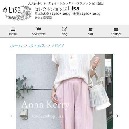
大人女性のコーディネート＆レディースファッション通販
Lisa
セレクトショップ
月火水木金：13:00〜18:00 土祝：11:00〜18:00
定休：日曜日
menu
new items
blog
cart
contact
ホーム
>
ボトムス
>
パンツ