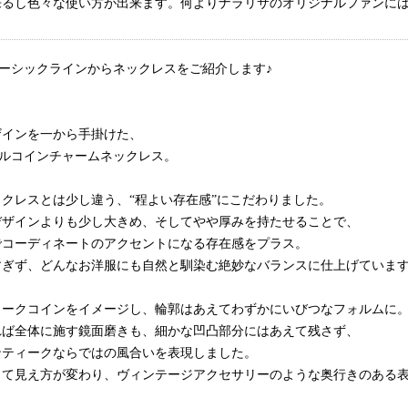
来るし色々な使い方が出来ます。何よりナラリサのオリジナルファンに
 ベーシックラインからネックレスをご紹介します♪
ザインを一から手掛けた、
ジナルコインチャームネックレス。
クレスとは少し違う、“程よい存在感”にこだわりました。
デザインよりも少し大きめ、そしてやや厚みを持たせることで、
でコーディネートのアクセントになる存在感をプラス。
すぎず、どんなお洋服にも自然と馴染む絶妙なバランスに仕上げていま
ィークコインをイメージし、輪郭はあえてわずかにいびつなフォルムに
れば全体に施す鏡面磨きも、細かな凹凸部分にはあえて残さず、
ンティークならではの風合いを表現しました。
って見え方が変わり、ヴィンテージアクセサリーのような奥行きのある