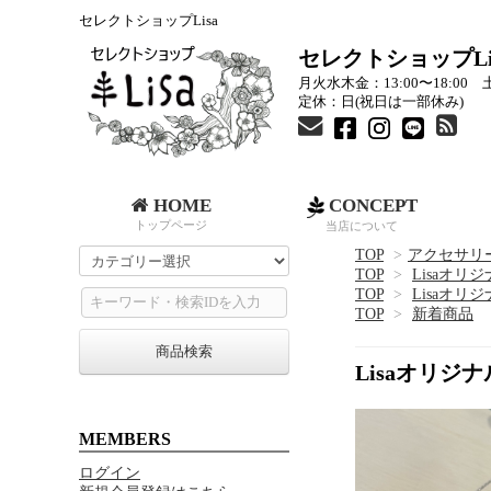
セレクトショップLisa
セレクトショップLi
月火水木金：13:00〜18:00 土
定休：日(祝日は一部休み)
HOME
CONCEPT
トップページ
当店について
TOP
>
アクセサリ
TOP
>
Lisaオリ
TOP
>
Lisaオリ
TOP
>
新着商品
商品検索
Lisaオリジ
MEMBERS
ログイン