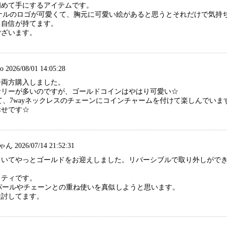
初めて手にするアイテムです。
ジナルのロゴが可愛くて、胸元に可愛い絵があると思うとそれだけで気
、自信が持てます。
ございます。
 2026/08/01 14:05:28
ー両方購入しました。
サリーが多いのですが、ゴールドコインはやはり可愛い☆
して、7wayネックレスのチェーンにコインチャームを付けて楽しんでい
幸せです☆
2026/07/14 21:52:31
ていてやっとゴールドをお迎えしました。リバーシブルで取り外しができ
リティです。
のパールやチェーンとの重ね使いを真似しようと思います。
検討してます。