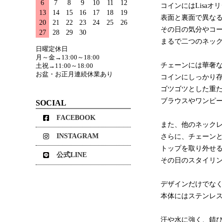
6
7
8
9
10
11
12
コインにはLisaオ
13
14
15
16
17
18
19
表面と裏面で異な
20
21
22
23
24
25
26
その日の気分やコ
27
28
29
30
まるで二つのネッ
日曜定休日
月～金→13:00～18:00
チェーンには華奢
土祝→11:00～18:00
お盆・お正月連続休業あり
コインにしっかり
ゴツゴツとした重
ブラウスやワンピ
SOCIAL
FACEBOOK
また、他のネック
INSTAGRAM
さらに、チェーン
トップを取り外せ
公式LINE
その日のスタイリ
デザインだけでな
本体にはステンレ
汗や水に強く、錆