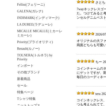
さとちゃん 
Fellini(フェリーニ)
7wayネックレス
GALENA(ガレナ)
た。つけてみると
ンセルデニムベス
INDIMARK(インディマーク)
LA DUREE(ラデューレ)
MICALLE MICALLE(ミカーレ
2026/07
ミカーレ)
オリジナルの大ファ
Priority(プライオリティ)
両面どちらも可愛い
Renault(ルノー)
TOLNERA(トルネラ) by
Priority
ちー 2026
インポート
コインチャームの
その他ブランド
にゲットですが、
毎日のコーディネ
新着商品
セール
特集ページ
teru 20
Tシャツ特集
コインネックレス
つも考えられてて
ニットトップス