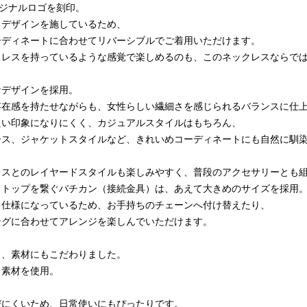
リジナルロゴを刻印。
るデザインを施しているため、
ーディネートに合わせてリバーシブルでご着用いただけます。
クレスを持っているような感覚で楽しめるのも、このネックレスならで
なデザインを採用。
存在感を持たせながらも、女性らしい繊細さを感じられるバランスに仕
たい印象になりにくく、カジュアルスタイルはもちろん、
ース、ジャケットスタイルなど、きれいめコーディネートにも自然に馴
レスとのレイヤードスタイルも楽しみやすく、普段のアクセサリーとも
とトップを繋ぐバチカン（接続金具）は、あえて大きめのサイズを採用
る仕様になっているため、お手持ちのチェーンへ付け替えたり、
ングに合わせてアレンジを楽しんでいただけます。
く、素材にもこだわりました。
ス素材を使用。
びにくいため、日常使いにもぴったりです。