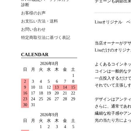
チェーンも調節出
診断
お客様のお声
お支払い方法・送料
Lisaオリジナル
お問い合わせ
特定商取引法に基づく表記
当店オーナーがデ
Lisaだけのオリ
CALENDAR
2026年8月
よくあるコインネッ
日
月
火
水
木
金
土
コインは一般的な
1
一点投入するだけ
2
3
4
5
6
7
8
それでいて主張し
9
10
11
12
13
14
15
16
17
18
19
20
21
22
23
24
25
26
27
28
29
デザインはアンテ
30
31
さらに、通常であ
繊細な粒子感やア
2026年9月
光の当たり方によ
日
月
火
水
木
金
土
1
2
3
4
5