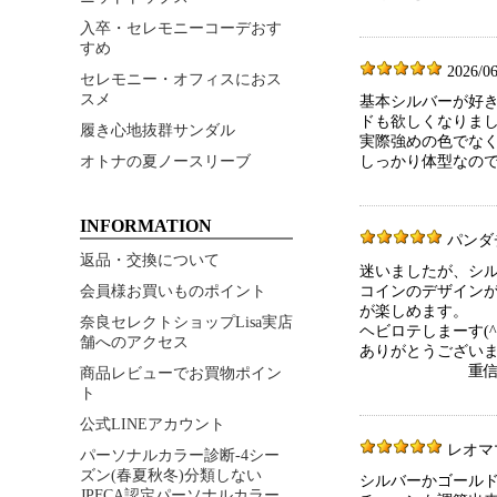
入卒・セレモニーコーデおす
すめ
2026/06
セレモニー・オフィスにおス
スメ
基本シルバーが好
ドも欲しくなりま
履き心地抜群サンダル
実際強めの色でな
オトナの夏ノースリーブ
しっかり体型なので
INFORMATION
パンダチャン
返品・交換について
迷いましたが、シ
会員様お買いものポイント
コインのデザイン
が楽しめます。
奈良セレクトショップLisa実店
ヘビロテしまーす(^｡
舗へのアクセス
ありがとうございまし
重信佳
商品レビューでお買物ポイン
ト
公式LINEアカウント
レオママ 2
パーソナルカラー診断-4シー
ズン(春夏秋冬)分類しない
シルバーかゴールド
JPFCA認定パーソナルカラー