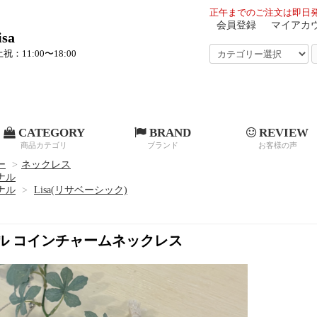
正午までのご注文は即日発
会員登録
マイアカ
sa
祝：11:00〜18:00
CATEGORY
BRAND
REVIEW
商品カテゴリ
ブランド
お客様の声
ー
>
ネックレス
ジナル
ジナル
>
Lisa(リサベーシック)
ナル コインチャームネックレス