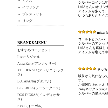
ピアス
シルバーコインは
LiSAさんのオリ
イヤリング
アイテムが多くて
ブレスレット
いつもありがとう
リング
miwa_ko
ゴールドとシルバ
BRAND&MENU
シルバーのアクセ
LiSAさんを真似
おすすめコーデセット
アイテムが増えて
Lisaオリジナル
Anna Kerry(アンナケリー)
さっちゃん 
ATELIER SIX(アトリエ シック
ス)
以前から気になっ
す。
BUTAPANA(ブタパナ)
お値段以上のクオ
C.C.CROSS(シーシークロス)
7wayネックレス
シルバーの購入も
DOS DIOSAS(ドス ディオサ
ス)
EVOL(イーボル)