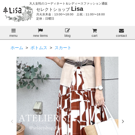
大人女性のコーディネート＆レディースファッション通販
Lisa
セレクトショップ
月火水木金：13:00〜18:00 土祝：11:00〜18:00
定休：日曜日
menu
new items
blog
cart
contact
ホーム
>
ボトムス
>
スカート