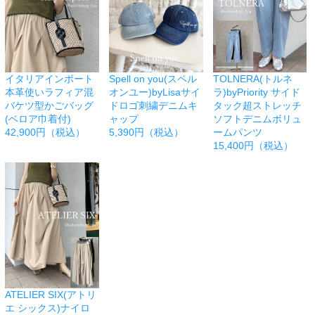
イタリアインポート
Spell on you(スペル
TOLNERA(トルネ
本革使いラフィア混
オンユー)byLisaサイ
ラ)byPriority サイド
バケツ型かごバッグ
ドロゴ刺繍デニムキ
タック超ストレッチ
(ベロア巾着付)
ャップ
ソフトデニムボリュ
42,900円（税込）
5,390円（税込）
ームパンツ
15,400円（税込）
ATELIER SIX(アトリ
エ シックス)ナイロ