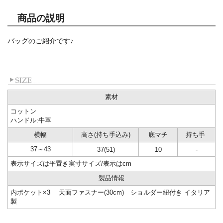
商品の説明
バッグのご紹介です♪
素材
コットン
ハンドル:牛革
横幅
高さ(持ち手込み)
底マチ
持ち手
37～43
37(51)
10
-
表示サイズは平置き実寸サイズ/表示はcm
製品情報
内ポケット×3 天面ファスナー(30cm) ショルダー紐付き イタリア
製