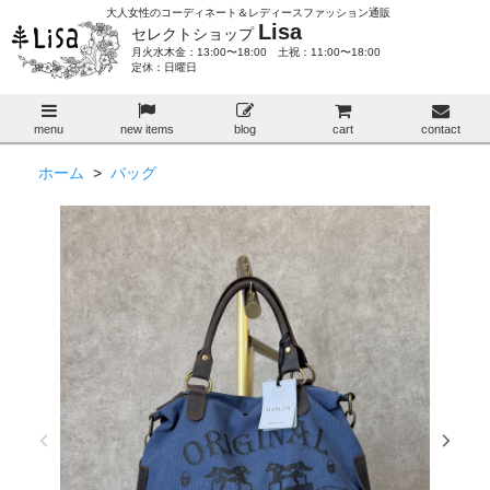
大人女性のコーディネート＆レディースファッション通販
Lisa
セレクトショップ
月火水木金：13:00〜18:00 土祝：11:00〜18:00
定休：日曜日
menu
new items
blog
cart
contact
ホーム
>
バッグ