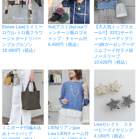
Eimee Law(エイミー
Ast(アスト)byLisaヴ
【大人気トップスセ
ロウ)レトロ風フラワ
ィンテージ風ロゴキ
ール!!】33℃(サーテ
ージャガードリバー
ャップ・チャーム付
ィースリーディグリ
シブルブルゾン
6,490円（税込）
ー)綿ガーゼシアーデ
18,480円（税込）
ニムフード付ラメ紐
ノースリーブ
10,626円（税込）
Lisaセレクト スタ
ミニポーチ付編み込
LIEN(リアン)par
ービーズイヤリング
みトートバッグ
Lisa LIENチャーム付
4,180円（税込）