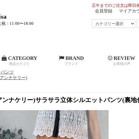
正午までのご注文は即日発
会員登録
マイアカ
sa
祝：11:00〜18:00
CATEGORY
BRAND
REVIEW
商品カテゴリ
ブランド
お客様の声
パンツ
ry(アンナケリー)
rry(アンナケリー)サラサラ立体シルエットパンツ(裏地