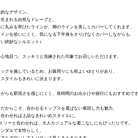
体的なデザイン。
ら生まれる自然なドレープと、
かに丸みを帯びたラインが、脚のラインを美しくカバーしてくれます。
ラインを拾いにくく、気になる下半身をさりげなくカバーしながらも、
い絶妙なシルエット♪
き心地且つ、スッキリと洗練された印象でお召しいただけます。
タックを施しているため、お腹周りにも程よいゆとりがあり、
たスタイルもきれいに決まります。
ながらも窮屈さを感じにくく、長時間のお出かけや旅行にもおすすめで
ンだからこそ、合わせるトップスを選ばない着回し力も魅力。
を合わせれば上品なきれいめスタイルに。
ットソーと合わせれば、大人カジュアルな着こなしにもぴったりです。
サンダルで女性らしく、
ュアルダウンしてもバランス良くまとまります。