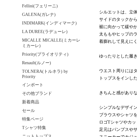
Fellini(フェリーニ)
シルエットは、立
GALENA(ガレナ)
サイドのタックか
INDIMARK(インディマーク)
裾に向かって緩や
LA DUREE(ラデューレ)
太ももやヒップの
MICALLE MICALLE(ミカーレ
着膨れして見えにく
ミカーレ)
Priority(プライオリティ)
ゆったりとした履
Renault(ルノー)
ウエスト周りには
TOLNERA(トルネラ) by
Priority
トップスをインし
インポート
きちんと感があり
その他ブランド
新着商品
シンプルなデザイ
セール
ブラウスやシャツ
特集ページ
ロゴTシャツやカ
Tシャツ特集
足元はパンプスや
ニットトップス
スニーカーでカジ