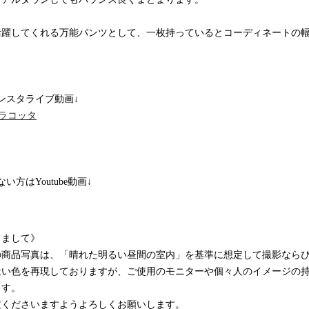
活躍してくれる万能パンツとして、一枚持っているとコーディネートの
ンスタライブ動画↓
/テラコッタ
でない方はYoutube動画↓
きまして》
の商品写真は、「晴れた明るい昼間の室内」を基準に想定して撮影なら
近い色を再現しておりますが、ご使用のモニターや個々人のイメージの
ます。
文くださいますようよろしくお願いします。