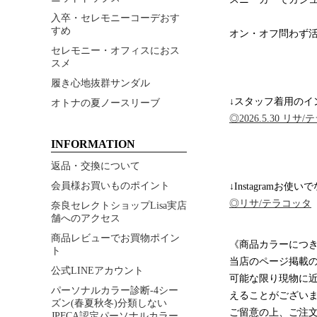
入卒・セレモニーコーデおす
すめ
オン・オフ問わず
セレモニー・オフィスにおス
スメ
履き心地抜群サンダル
↓スタッフ着用のイ
オトナの夏ノースリーブ
◎2026.5.30 リサ
INFORMATION
返品・交換について
会員様お買いものポイント
↓Instagramお使い
◎リサ/テラコッタ
奈良セレクトショップLisa実店
舗へのアクセス
商品レビューでお買物ポイン
《商品カラーにつ
ト
当店のページ掲載
公式LINEアカウント
可能な限り現物に
パーソナルカラー診断-4シー
えることがござい
ズン(春夏秋冬)分類しない
ご留意の上、ご注
JPFCA認定パーソナルカラー