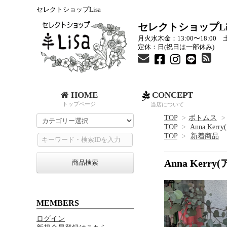
セレクトショップLisa
セレクトショップLi
月火水木金：13:00〜18:00 土
定休：日(祝日は一部休み)
HOME
CONCEPT
トップページ
当店について
TOP
>
ボトムス
>
TOP
>
Anna Ker
TOP
>
新着商品
Anna Ke
商品検索
MEMBERS
ログイン