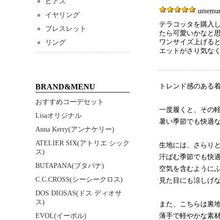
ピアス
umemura
イヤリング
テラコッタを購入
ブレスレット
たら可愛いかなと
ワンサイズ上げる
リング
エットがさり気な
BRAND&MENU
トレンド感のある着や
おすすめコーデセット
一度履くと、その
Lisaオリジナル
暑い季節でも快適な
Anna Kerry(アンナケリー)
ATELIER SIX(アトリエ シック
生地には、さらり
ス)
汗ばむ季節でも快
BUTAPANA(ブタパナ)
空気を含むように
C.C.CROSS(シーシークロス)
見た目にも涼しげ
DOS DIOSAS(ドス ディオサ
ス)
また、こちらは裏
EVOL(イーボル)
薄手で軽やかな素