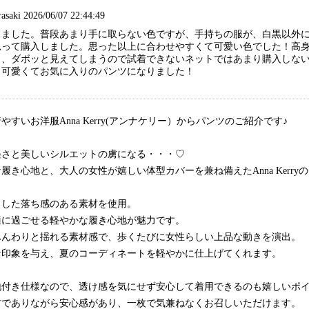
saki 2026/06/07 22:44:49
しました。普段あまり手に取らない色ですが、手持ちの服が、白黒以外
思って購入しました。思った以上に合わせやすくて可愛い色でした！高
と、ダボッと見えてしまうので試着できないネットではあまり購入しな
く可愛くてお気に入りのパンツになりました！
すいお洋服Anna Kerry(アンナケリー）からパンツのご紹介です♪
軽さと美しいシルエットの虜になる・・・♡
履き心地と、大人の女性が嬉しい体型カバーを兼ね備えたAnna Kerry
とした落ち感のある素材を使用。
適に過ごせる軽やかな履き心地が魅力です。
ふんわりと揺れる素材感で、歩くたびに女性らしい上品な動きを演出。
な印象を与え、夏のコーディネートを軽やかに仕上げてくれます。
地付き仕様なので、透け感を気にせず安心して着用できるのも嬉しいポ
材でありながら安心感があり、一枚で気兼ねなくお召しいただけます。