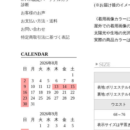
診断
(※お届け後のイメ
お客様のお声
《着用画像カラー
お支払い方法・送料
屋外での着用画像
お問い合わせ
太陽光や生地の光
特定商取引法に基づく表記
実際の商品カラー
CALENDAR
2026年8月
日
月
火
水
木
金
土
1
2
3
4
5
6
7
8
9
10
11
12
13
14
15
表地:ポリエステル1
16
17
18
19
20
21
22
裏地:ポリエステル1
23
24
25
26
27
28
29
30
31
ウエスト
2026年9月
68～76
日
月
火
水
木
金
土
表示サイズは平置
1
2
3
4
5