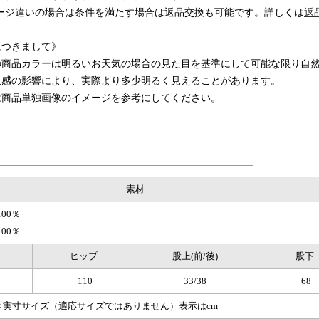
ージ違いの場合は条件を満たす場合は返品交換も可能です。詳しくは
返
につきまして》
の商品カラーは明るいお天気の場合の見た目を基準にして可能な限り自
沢感の影響により、実際より多少明るく見えることがあります。
は商品単独画像のイメージを参考にしてください。
素材
00％
00％
ヒップ
股上(前/後)
股下
110
33/38
68
き実寸サイズ（適応サイズではありません）表示はcm