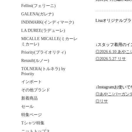
Fellini(フェリーニ)
GALENA(ガレナ)
Lisaオリジナルブ
INDIMARK(インディマーク)
LA DUREE(ラデューレ)
MICALLE MICALLE(ミカーレ
ミカーレ)
↓スタッフ着用のイ
◎2026.6.10 
Priority(プライオリティ)
◎2026.5.27 リサ
Renault(ルノー)
TOLNERA(トルネラ) by
Priority
インポート
↓Instagramお使い
その他ブランド
◎あやこ/バーガン
新着商品
◎リサ
セール
特集ページ
Tシャツ特集
ニットトップス