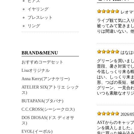
ピアス
イヤリング
レオママ 2
ブレスレット
ライブ観て気に入
リング
被ってみて驚きま
りは間違いない。
BRAND&MENU
はなはな 2
グリーンを買いま
おすすめコーデセット
普段、暑さ対策で
Lisaオリジナル
今迄しっくり来る
はい、しっくり来
Anna Kerry(アンナケリー)
形、つばの長短、
ATELIER SIX(アトリエ シック
グリーン、一見合
ス)
いつも素敵なオリ
BUTAPANA(ブタパナ)
C.C.CROSS(シーシークロス)
2026/05
DOS DIOSAS(ドス ディオサ
ASTからのキャッ
ス)
ンを購入しました。
EVOL(イーボル)
先に買った編み込