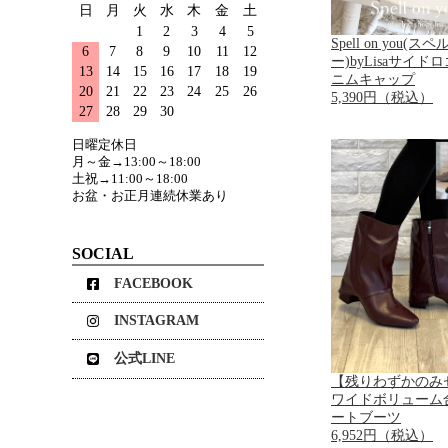
日
月
火
水
木
金
土
1
2
3
4
5
Spell on you(
6
7
8
9
10
11
12
ー)byLisaサイド
13
14
15
16
17
18
19
ニムキャップ
20
21
22
23
24
25
26
5,390円（税込）
27
28
29
30
日曜定休日
月～金→13:00～18:00
土祝→11:00～18:00
お盆・お正月連続休業あり
SOCIAL
FACEBOOK
INSTAGRAM
公式LINE
【残りわずかのみ
ワイドボリューム
ートブーツ
6,952円（税込）