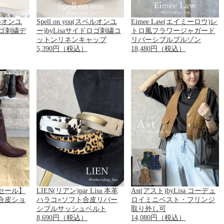
スペルオンユ
Spell on you(スペルオンユ
Eimee Law(エイミーロウ)レ
ロゴ刺繍デ
ー)byLisaサイドロゴ刺繍コ
トロ風フラワージャガード
ットンリネンキャップ
リバーシブルブルゾン
5,390円（税込）
18,480円（税込）
セール】
LIEN(リアン)par Lisa 本革
Ast(アスト)byLisa コーデュ
合皮ショ
ハラコ×ソフト合皮リバー
ロイミニベスト・フリンジ
シブルサッシュベルト
取り外し可
8,690円（税込）
14,080円（税込）