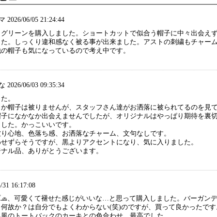
026/06/05 21:24:44
りグリーンを購入しました。ショートカットで似合う帽子に中々出会え
した。しっくり違和感なく被る事が出来ました。アストの刺繍もチャー
他の帽子も気になっているので考え中です。
026/06/03 09:35:34
した。
しか帽子は被りませんが、スタッフさん達がお洒落に被られてるのを見
帽子になかなか出会えませんでしたが、オリジナルはやっぱり期待を裏
ました。かっこいいです。
被り心地、色落ち感、お洒落なチャーム、文句なしです。
わせずらそうですが、黒よりアクセントになり、気に入りました。
ジナル品、ありがとうございます。
/31 16:17:08
プ🧢、可愛くて褪せた感じがいいな…と思って購入しました。バーガン
何故か？は自分でもよくわからない(笑)のですが、買って良かったで
み風のトートバックのカーキとの色合わせ、最高でした。