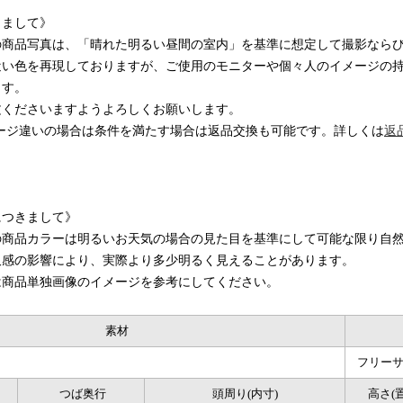
きまして》
の商品写真は、「晴れた明るい昼間の室内」を基準に想定して撮影なら
近い色を再現しておりますが、ご使用のモニターや個々人のイメージの
ます。
文くださいますようよろしくお願いします。
ージ違いの場合は条件を満たす場合は返品交換も可能です。詳しくは
返
につきまして》
の商品カラーは明るいお天気の場合の見た目を基準にして可能な限り自
沢感の影響により、実際より多少明るく見えることがあります。
は商品単独画像のイメージを参考にしてください。
素材
フリーサ
つば奥行
頭周り(内寸)
高さ(