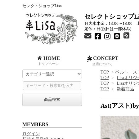
セレクトショップLisa
セレクトショップLi
月火水木金：13:00〜18:00 土
定休：日(祝日は一部休み)
HOME
CONCEPT
トップページ
当店について
TOP
>
ベルト・ス
TOP
>
Lisaオリ
TOP
>
Lisaオリ
TOP
>
新着商品
商品検索
Ast(アスト
MEMBERS
ログイン