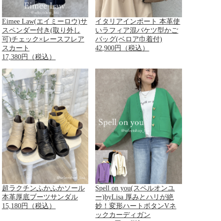
Eimee Law(エイミーロウ)サ
イタリアインポート 本革使
スペンダー付き(取り外し
いラフィア混バケツ型かご
可)チェック×レースフレア
バッグ(ベロア巾着付)
スカート
42,900円（税込）
17,380円（税込）
超ラクチンふかふかソール
Spell on you(スペルオンユ
本革厚底ブーツサンダル
ー)byLisa 厚みとハリが絶
15,180円（税込）
妙！変形ハートボタンVネ
ックカーディガン