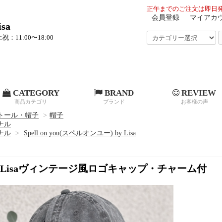
正午までのご注文は即日発
会員登録
マイアカ
sa
祝：11:00〜18:00
CATEGORY
BRAND
REVIEW
商品カテゴリ
ブランド
お客様の声
トール・帽子
>
帽子
ジナル
ジナル
>
Spell on you(スペルオンユー) by Lisa
)byLisaヴィンテージ風ロゴキャップ・チャーム付