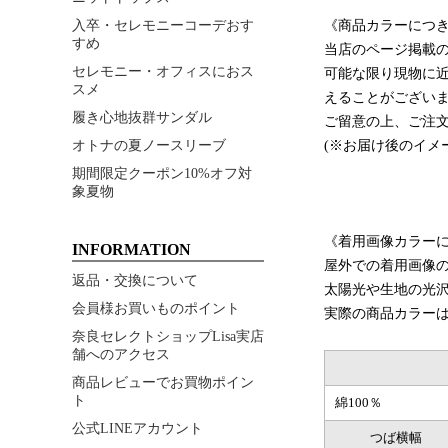
入卒・セレモニーコーデおす
《商品カラーにつ
すめ
当店のページ掲載
セレモニー・オフィスにおス
可能な限り現物に
スメ
えることがござい
履き心地抜群サンダル
ご留意の上、ご注
オトナの夏ノースリーブ
(※お届け後のイメ
期間限定クーポン10%オフ対
象夏物
《着用画像カラー
INFORMATION
屋外での着用画像
返品・交換について
太陽光や生地の光
会員様お買いものポイント
実際の商品カラー
奈良セレクトショップLisa実店
舗へのアクセス
商品レビューでお買物ポイン
ト
綿100％
公式LINEアカウント
つば横幅