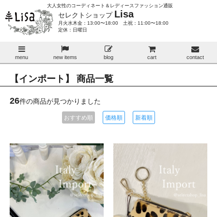
大人女性のコーディネート＆レディースファッション通販
Lisa
セレクトショップ
月火水木金：13:00〜18:00 土祝：11:00〜18:00
定休：日曜日
menu
new items
blog
cart
contact
【インポート】 商品一覧
26
件の商品が見つかりました
おすすめ順
価格順
新着順