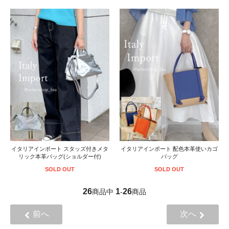
イタリアインポート スタッズ付きメタ
イタリアインポート 配色本革使いカゴ
リック本革バッグ(ショルダー付)
バッグ
SOLD OUT
SOLD OUT
26
1
26
商品中
-
商品
前へ
次へ