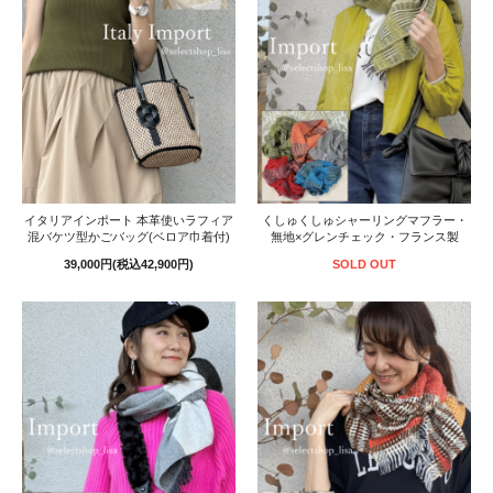
イタリアインポート 本革使いラフィア
くしゅくしゅシャーリングマフラー・
混バケツ型かごバッグ(ベロア巾着付)
無地×グレンチェック・フランス製
39,000円(税込42,900円)
SOLD OUT