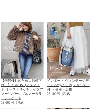
【季節外れのため大幅値下
インポート ヴィンテージデ
げ！】AGNOST(アグノス
ニム2wayバッグ(ショルダー
ト)オーストリッチライクフ
付)・各種一点物
ァーリバーシブルノーカラ
23,100円（税込）
ージャケット
19,668円（税込）