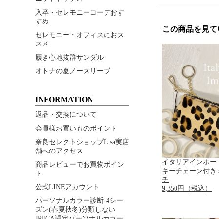
入卒・セレモニーコーデおす
すめ
この商品を見て
セレモニー・オフィスにおス
スメ
履き心地抜群サンダル
オトナの夏ノースリーブ
INFORMATION
返品・交換について
会員様お買いものポイント
奈良セレクトショップLisa実店
舗へのアクセス
イタリアインポー
商品レビューでお買物ポイン
キーチェーン付き
ト
チ
公式LINEアカウント
9,350円（税込）
パーソナルカラー診断-4シー
ズン(春夏秋冬)分類しない
JPFCA認定パーソナルカラー