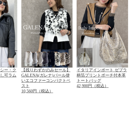
ー・シー・ク
【残りわずかのみセール】
イタリアインポート ゼブラ
外し可ラム
GALENA(ガレナ)パール使
柄箔プリントポーチ付本革
いエコファーコンパクトベ
トートバッグ
スト
42,900円（税込）
10,560円（税込）