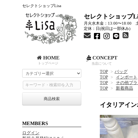
セレクトショップLisa
セレクトショップLi
月火水木金：13:00〜18:00 土
定休：日(祝日は一部休み)
HOME
CONCEPT
トップページ
当店について
TOP
>
バッグ
TOP
>
インポート
TOP
>
その他ブラ
TOP
>
新着商品
商品検索
イタリアイン
MEMBERS
ログイン