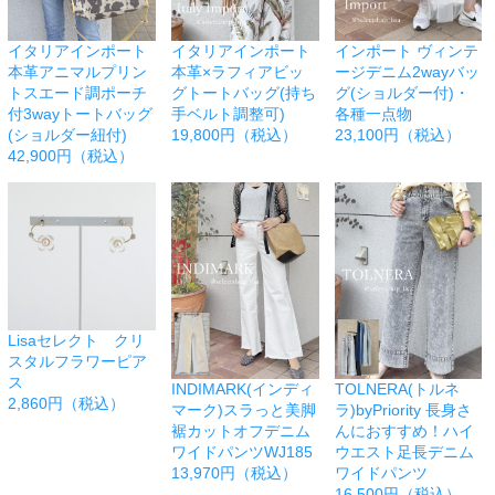
イタリアインポート
イタリアインポート
インポート ヴィンテ
本革アニマルプリン
本革×ラフィアビッ
ージデニム2wayバッ
トスエード調ポーチ
グトートバッグ(持ち
グ(ショルダー付)・
付3wayトートバッグ
手ベルト調整可)
各種一点物
(ショルダー紐付)
19,800円（税込）
23,100円（税込）
42,900円（税込）
Lisaセレクト クリ
スタルフラワーピア
ス
INDIMARK(インディ
TOLNERA(トルネ
2,860円（税込）
マーク)スラっと美脚
ラ)byPriority 長身さ
裾カットオフデニム
んにおすすめ！ハイ
ワイドパンツWJ185
ウエスト足長デニム
13,970円（税込）
ワイドパンツ
16,500円（税込）