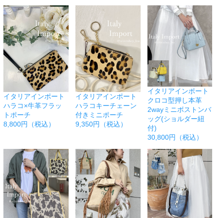
イタリアインポート
イタリアインポート
イタリアインポート
クロコ型押し本革
ハラコ×牛革フラッ
ハラコキーチェーン
2wayミニボストンバ
トポーチ
付きミニポーチ
ッグ(ショルダー紐
8,800円（税込）
9,350円（税込）
付)
30,800円（税込）