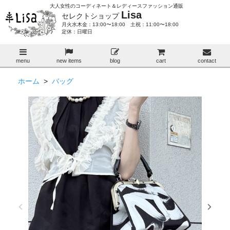
大人女性のコーディネート＆レディースファッション通販
Lisa
セレクトショップ
月火水木金：13:00〜18:00 土祝：11:00〜18:00
定休：日曜日
menu
new items
blog
cart
contact
ホーム
>
バッグ