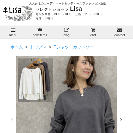
大人女性のコーディネート＆レディースファッション通販
Lisa
セレクトショップ
月火水木金：13:00〜18:00 土祝：11:00〜18:00
定休：日曜日
menu
new items
blog
cart
contact
ホーム
>
トップス
>
Tシャツ・カットソー