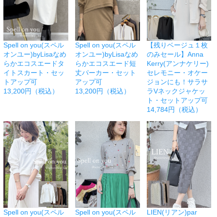
Spell on you(スペル
Spell on you(スペル
【残りベージュ１枚
オンユー)byLisaなめ
オンユー)byLisaなめ
のみセール】Anna
らかエコスエードタ
らかエコスエード短
Kerry(アンナケリー)
イトスカート・セッ
丈パーカー・セット
セレモニー・オケー
トアップ可
アップ可
ジョンにも！サラサ
13,200円（税込）
13,200円（税込）
ラVネックジャケッ
ト・セットアップ可
14,784円（税込）
Spell on you(スペル
Spell on you(スペル
LIEN(リアン)par