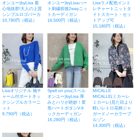
オンユー)byLisa 着
オンユー)byLisaハー
Lisaラメ配色イント
心地抜群!大人の上質
ト刺繍前後2wayニッ
レチャートニットタ
シンプルロゴパーカ
トカーディガン
イトスカート・セッ
10,780円（税込）
16,500円（税込）
トアップ可
15,180円（税込）
Lisaオリジナル 袖チ
Spell on you(スペル
MICALLE
ャーム付ボートネッ
オンユー)byLisa 厚
MICALLE(ミカーレ
クシンプルカラーニ
みとハリが絶妙！変
ミカーレ)見た目より
ット
形ハートボタンVネ
軽いレトロ花柄ジャ
9,790円（税込）
ックカーディガン
ガードノーカラーブ
16,280円（税込）
ルゾン
14,300円（税込）