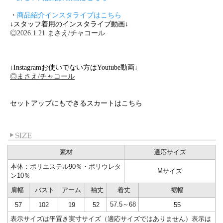
・
商品紹介インスタライブはこちら
↓スタッフ着用のインスタライブ動画↓
◎2026.1.21 まさえ/チャコール
↓Instagramお使いでない方はYoutube動画↓
◎まさえ/チャコール
セットアップにもできるスカートはこちら
素材
適応サイズ
本体：ポリエステル90％・ポリウレタ
Mサイズ
ン10％
肩幅
バスト
アーム
袖丈
着丈
裾幅
57.5～68
57
102
19
52
55
表示サイズは平置き実寸サイズ（適応サイズではありません）表示は