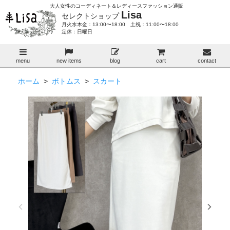
大人女性のコーディネート＆レディースファッション通販
Lisa
セレクトショップ
月火水木金：13:00〜18:00 土祝：11:00〜18:00
定休：日曜日
menu
new items
blog
cart
contact
ホーム
>
ボトムス
>
スカート