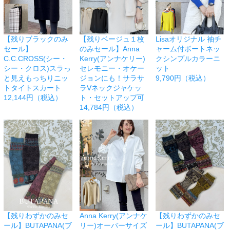
【残りブラックのみ
【残りベージュ１枚
Lisaオリジナル 袖チ
セール】
のみセール】Anna
ャーム付ボートネッ
C.C.CROSS(シー・
Kerry(アンナケリー)
クシンプルカラーニ
シー・クロス)スラっ
セレモニー・オケー
ット
と見えもっちりニッ
ジョンにも！サラサ
9,790円（税込）
トタイトスカート
ラVネックジャケッ
12,144円（税込）
ト・セットアップ可
14,784円（税込）
【残りわずかのみセ
Anna Kerry(アンナケ
【残りわずかのみセ
ール】BUTAPANA(ブ
リー)オーバーサイズ
ール】BUTAPANA(ブ