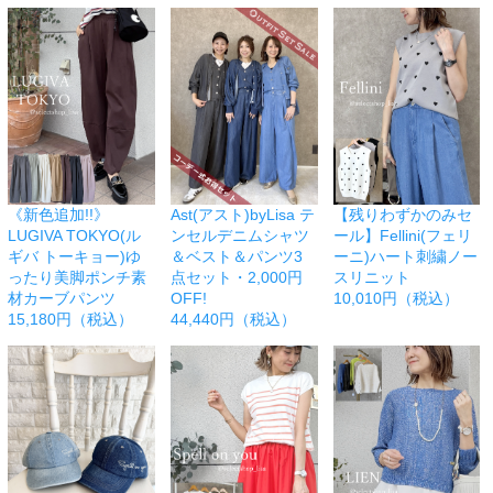
《新色追加!!》
Ast(アスト)byLisa テ
【残りわずかのみセ
LUGIVA TOKYO(ル
ンセルデニムシャツ
ール】Fellini(フェリ
ギバ トーキョー)ゆ
＆ベスト＆パンツ3
ーニ)ハート刺繍ノー
ったり美脚ポンチ素
点セット・2,000円
スリニット
材カーブパンツ
OFF!
10,010円（税込）
15,180円（税込）
44,440円（税込）