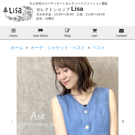
大人女性のコーディネート＆レディースファッション通販
Lisa
セレクトショップ
月火水木金：13:00〜18:00 土祝：11:00〜18:00
定休：日曜日
menu
new items
blog
cart
contact
ホーム
>
カーデ・ジャケット・ベスト
>
ベスト