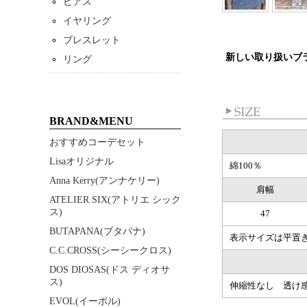
ピアス
イヤリング
ブレスレット
新しい取り扱いブラ
リング
BRAND&MENU
おすすめコーデセット
Lisaオリジナル
綿100％
Anna Kerry(アンナケリー)
肩幅
ATELIER SIX(アトリエ シック
ス)
47
BUTAPANA(ブタパナ)
表示サイズは平置
C.C.CROSS(シーシークロス)
DOS DIOSAS(ドス ディオサ
ス)
伸縮性なし 透け
EVOL(イーボル)