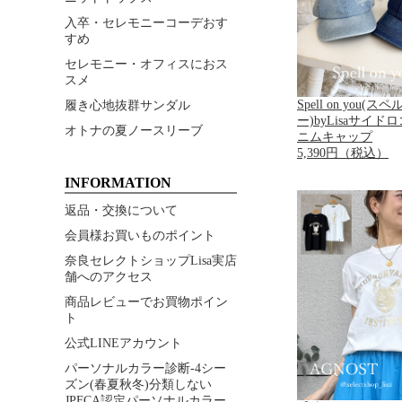
入卒・セレモニーコーデおす
すめ
セレモニー・オフィスにおス
スメ
Spell on you(
履き心地抜群サンダル
ー)byLisaサイド
オトナの夏ノースリーブ
ニムキャップ
5,390円（税込）
INFORMATION
返品・交換について
会員様お買いものポイント
奈良セレクトショップLisa実店
舗へのアクセス
商品レビューでお買物ポイン
ト
公式LINEアカウント
パーソナルカラー診断-4シー
ズン(春夏秋冬)分類しない
JPFCA認定パーソナルカラー