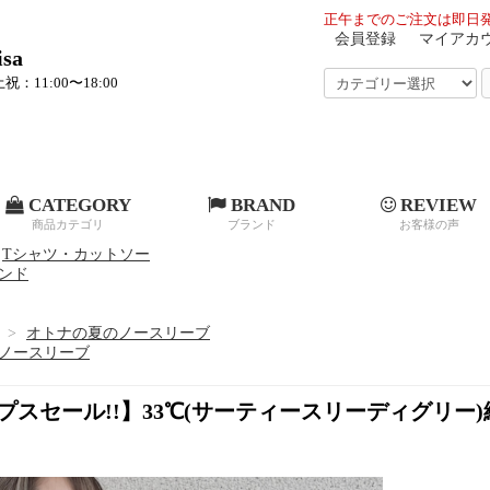
正午までのご注文は即日発
会員登録
マイアカ
sa
祝：11:00〜18:00
CATEGORY
BRAND
REVIEW
商品カテゴリ
ブランド
お客様の声
Tシャツ・カットソー
ンド
>
オトナの夏のノースリーブ
ノースリーブ
プスセール!!】33℃(サーティースリーディグリ