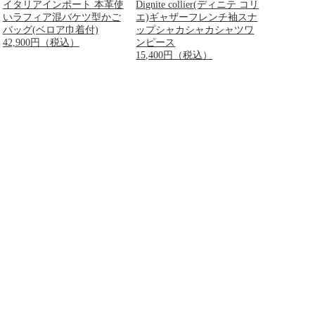
イタリアインポート 本革使
Dignite collier(ディニテ コリ
いラフィア混バケツ型かご
エ)ギャザーフレンチ袖スナ
バッグ(ベロア巾着付)
ップシャカシャカシャツワ
42,900円（税込）
ンピース
15,400円（税込）