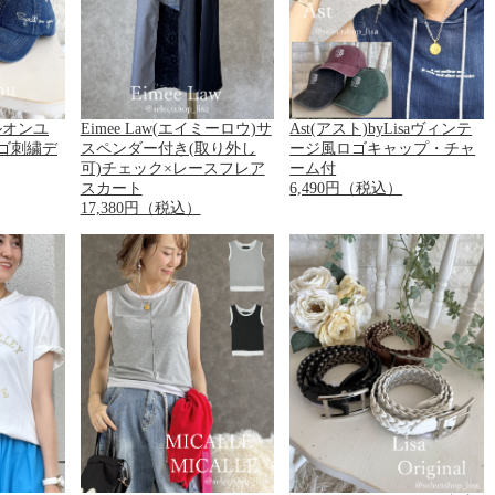
スペルオンユ
Eimee Law(エイミーロウ)サ
Ast(アスト)byLisaヴィンテ
ロゴ刺繍デ
スペンダー付き(取り外し
ージ風ロゴキャップ・チャ
可)チェック×レースフレア
ーム付
スカート
6,490円（税込）
17,380円（税込）