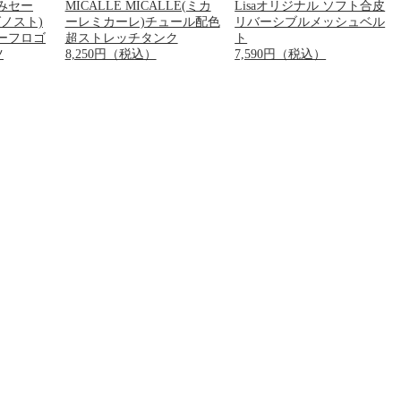
みセー
MICALLE MICALLE(ミカ
Lisaオリジナル ソフト合皮
グノスト)
ーレミカーレ)チュール配色
リバーシブルメッシュベル
ーフロゴ
超ストレッチタンク
ト
ツ
8,250円（税込）
7,590円（税込）