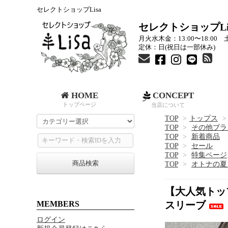
セレクトショップLisa
セレクトショップLi
月火水木金：13:00〜18:00 土
定休：日(祝日は一部休み)
HOME
CONCEPT
トップページ
当店について
TOP
>
トップス
>
TOP
>
その他ブラ
TOP
>
新着商品
TOP
>
セール
TOP
>
特集ページ
商品検索
TOP
>
オトナの夏
【大人気トッ
MEMBERS
スリーブ
ログイン