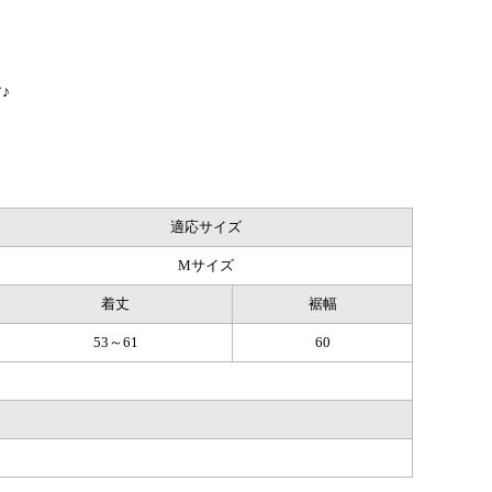
♪
適応サイズ
Mサイズ
着丈
裾幅
53～61
60