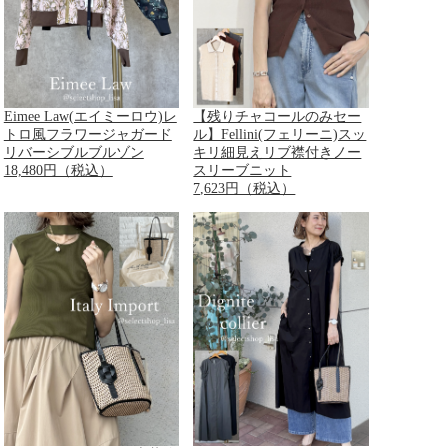
Eimee Law(エイミーロウ)レ
【残りチャコールのみセー
トロ風フラワージャガード
ル】Fellini(フェリーニ)スッ
リバーシブルブルゾン
キリ細見えリブ襟付きノー
18,480円（税込）
スリーブニット
7,623円（税込）