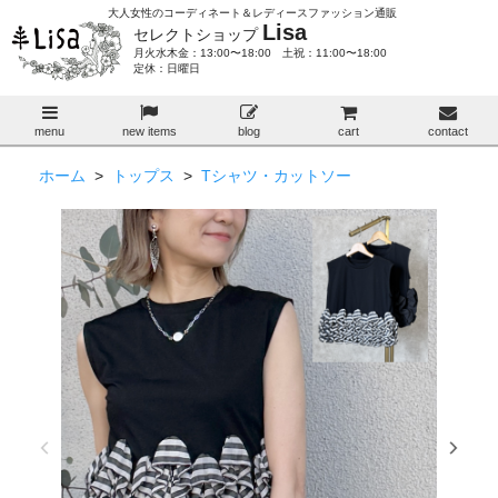
大人女性のコーディネート＆レディースファッション通販
Lisa
セレクトショップ
月火水木金：13:00〜18:00 土祝：11:00〜18:00
定休：日曜日
menu
new items
blog
cart
contact
ホーム
>
トップス
>
Tシャツ・カットソー