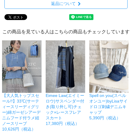
返品について
この商品を見ている人はこちらの商品もチェックしています
【大人気トップスセ
Eimee Law(エイミー
Spell on you(スペル
ール!!】33℃(サーテ
ロウ)サスペンダー付
オンユー)byLisaサイ
ィースリーディグリ
き(取り外し可)チェ
ドロゴ刺繍デニムキ
ー)綿ガーゼシアーデ
ック×レースフレア
ャップ
ニムフード付ラメ紐
スカート
5,390円（税込）
ノースリーブ
17,380円（税込）
10,626円（税込）