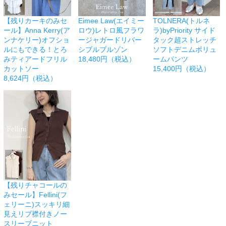
【残りカーキのみセ
Eimee Law(エイミー
TOLNERA(トルネ
ール】Anna Kerry(ア
ロウ)レトロ風フラワ
ラ)byPriority サイド
ンナケリー)オフショ
ージャガードリバー
タック超ストレッチ
ルにもできる！とろ
シブルブルゾン
ソフトデニムボリュ
みティアードフリル
18,480円（税込）
ームパンツ
カットソー
15,400円（税込）
8,624円（税込）
【残りチャコールの
みセール】Fellini(フ
ェリーニ)スッキリ細
見えリブ襟付きノー
スリーブニット