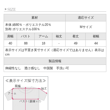
素材
適応サイズ
本体:綿80％・ポリエステル20％
Mサイズ
別布:ポリエステル100％
肩幅
バスト
アーム
袖丈
着丈
裾幅
40
88
18
-
49
44
表示サイズは平置き実寸サイズ（適応サイズではありません）表示は
cm
製品情報
伸縮性なし 透け感なし 中国製 手洗い可