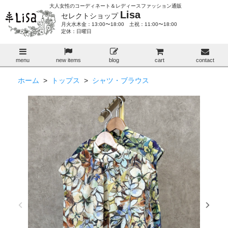
大人女性のコーディネート＆レディースファッション通販
Lisa
セレクトショップ
月火水木金：13:00〜18:00 土祝：11:00〜18:00
定休：日曜日
menu
new items
blog
cart
contact
ホーム
>
トップス
>
シャツ・ブラウス