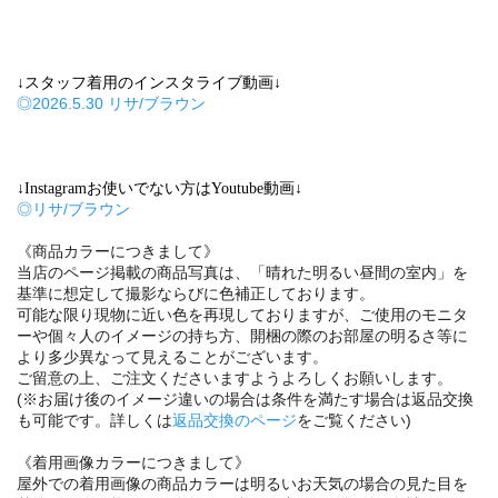
↓スタッフ着用のインスタライブ動画↓
◎2026.5.30 リサ/ブラウン
↓Instagramお使いでない方はYoutube動画↓
◎リサ/ブラウン
《商品カラーにつきまして》
当店のページ掲載の商品写真は、「晴れた明るい昼間の室内」を
基準に想定して撮影ならびに色補正しております。
可能な限り現物に近い色を再現しておりますが、ご使用のモニタ
ーや個々人のイメージの持ち方、開梱の際のお部屋の明るさ等に
より多少異なって見えることがございます。
ご留意の上、ご注文くださいますようよろしくお願いします。
(※お届け後のイメージ違いの場合は条件を満たす場合は返品交換
も可能です。詳しくは
返品交換のページ
をご覧ください)
《着用画像カラーにつきまして》
屋外での着用画像の商品カラーは明るいお天気の場合の見た目を