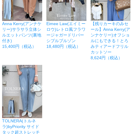
Anna Kerry(アンナケ
Eimee Law(エイミー
【残りカーキのみセ
リー)サラサラ立体シ
ロウ)レトロ風フラワ
ール】Anna Kerry(ア
ルエットパンツ(裏地
ージャガードリバー
ンナケリー)オフショ
付き)
シブルブルゾン
ルにもできる！とろ
15,400円（税込）
18,480円（税込）
みティアードフリル
カットソー
8,624円（税込）
TOLNERA(トルネ
ラ)byPriority サイド
タック超ストレッチ