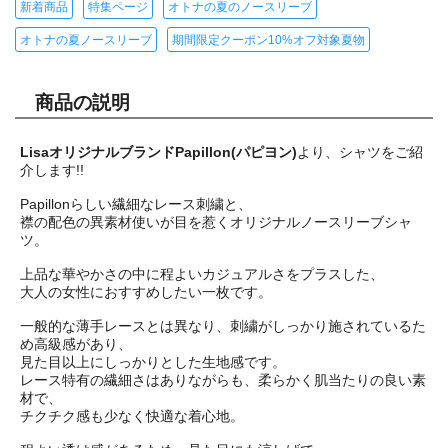
新着商品
特集ページ
オトナの夏のノースリーブ
オトナの夏ノースリーブ
期間限定クーポン10%オフ対象夏物
商品の説明
LisaオリジナルブランドPapillon(パピヨン)
より、シャツをご紹
介します!!
Papillonらしい繊細なレース刺繍と、
襟の配色の異素材使いが目を惹くオリジナルノースリーブシャ
ツ。
上品な華やかさの中に程よいカジュアルさをプラスした、
大人の女性におすすめしたい一枚です。
一般的な薄手レースとは異なり、刺繍がしっかり施されているた
め高級感があり、
見た目以上にしっかりとした生地感です。
レース特有の繊細さはありながらも、柔らかく肌当たりの良い素
材で、
チクチク感も少なく快適な着心地。