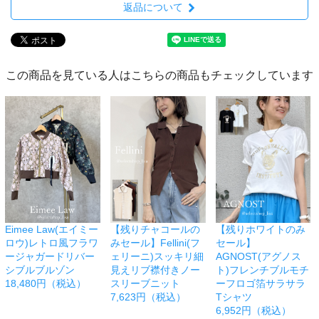
返品について
この商品を見ている人はこちらの商品もチェックしています
Eimee Law(エイミー
【残りチャコールの
【残りホワイトのみ
ロウ)レトロ風フラワ
みセール】Fellini(フ
セール】
ージャガードリバー
ェリーニ)スッキリ細
AGNOST(アグノス
シブルブルゾン
見えリブ襟付きノー
ト)フレンチブルモチ
18,480円（税込）
スリーブニット
ーフロゴ箔サラサラ
7,623円（税込）
Tシャツ
6,952円（税込）