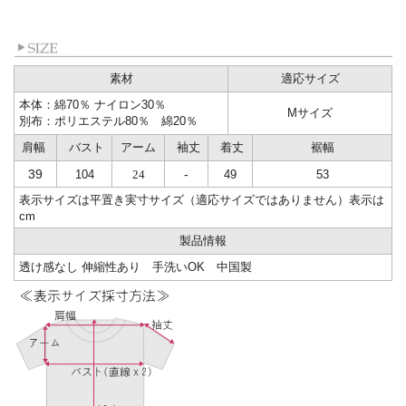
素材
適応サイズ
本体：綿70％ ナイロン30％
Mサイズ
別布：ポリエステル80％ 綿20％
肩幅
バスト
アーム
袖丈
着丈
裾幅
39
-
104
24
49
53
表示サイズは平置き実寸サイズ（適応サイズではありません）表示は
cm
製品情報
透け感なし 伸縮性あり 手洗いOK 中国製