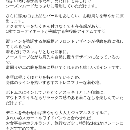
程よい透け感があるため、見た目にも涼しげで
シーズンムードたっぷりに着用していただけます。
さらに襟元には上品なパールをあしらい、お顔周りを華やかに演
出します。
アクセサリーをたくさん付けなくても存在感があり、
1枚でコーディネートが完成する主役級アイテムです♡
縦ラインを強調する刺繍柄とフロントデザインが視線を縦に流し
てくれるため、
着るだけでスッキリとした印象に。
ノースリーブながら肩先を自然に覆うデザインになっているの
で、
肩周りや二の腕を華奢に見せてくれるのも嬉しいポイントです。
身頃は程よくゆとりを持たせているため、
身体のラインを拾いすぎずストレスフリーな着心地。
ボトムスにインしていただくとスッキリとした印象に、
アウトスタイルならリラックス感のある着こなしを楽しんでいた
だけます。
デニムを合わせれば爽やかな大人カジュアルスタイルに。
きれいめスカートやワイドパンツと合わせれば、
お食事会やホテルランチ、旅行など少し特別なお出かけシーンに
もおすすめです。