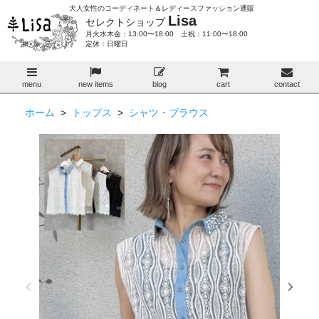
大人女性のコーディネート＆レディースファッション通販
Lisa
セレクトショップ
月火水木金：13:00〜18:00 土祝：11:00〜18:00
定休：日曜日
menu
new items
blog
cart
contact
ホーム
>
トップス
>
シャツ・ブラウス