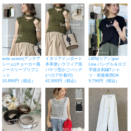
ante aciem(アンテア
イタリアインポート
LIEN(リアン)par
シーム)チョーカー風
本革使いラフィア混
Lisa バングル＆ロゴ
ノースリーブリブニ
バケツ型かごバッグ
手描き刺繍Tシャ
ット
(ベロア巾着付)
ツ・前後着用OK
10,890円（税込）
42,900円（税込）
9,790円（税込）