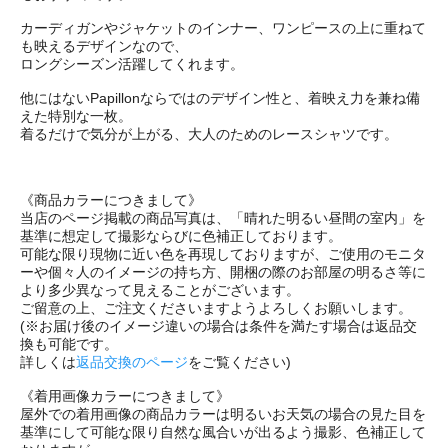
カーディガンやジャケットのインナー、ワンピースの上に重ねて
も映えるデザインなので、
ロングシーズン活躍してくれます。
他にはないPapillonならではのデザイン性と、着映え力を兼ね備
えた特別な一枚。
着るだけで気分が上がる、大人のためのレースシャツです。
《商品カラーにつきまして》
当店のページ掲載の商品写真は、「晴れた明るい昼間の室内」を
基準に想定して撮影ならびに色補正しております。
可能な限り現物に近い色を再現しておりますが、ご使用のモニタ
ーや個々人のイメージの持ち方、開梱の際のお部屋の明るさ等に
より多少異なって見えることがございます。
ご留意の上、ご注文くださいますようよろしくお願いします。
(※お届け後のイメージ違いの場合は条件を満たす場合は返品交
換も可能です。
詳しくは
返品交換のページ
をご覧ください)
《着用画像カラーにつきまして》
屋外での着用画像の商品カラーは明るいお天気の場合の見た目を
基準にして可能な限り自然な風合いが出るよう撮影、色補正して