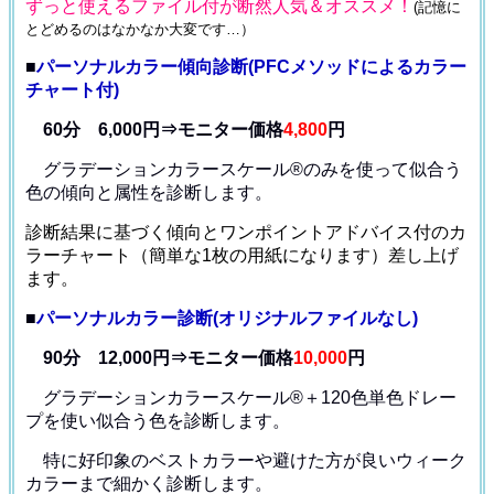
ずっと使えるファイル付が断然人気＆オススメ！
(記憶に
とどめるのはなかなか大変です…）
■
パーソナルカラー傾向診断(PFCメソッドによるカラー
チャート付)
60分 6,000円⇒モニター価格
4,800
円
グラデーションカラースケール®のみを使って
似合う
色の傾向と属性を診断します。
診断結果に基づく傾向とワンポイントアドバイス付のカ
ラーチャート（簡単な1枚の用紙になります）差し上げ
ます。
■
パーソナルカラー診断(オリジナルファイルなし)
90分 12,000円⇒モニター価格
10,000
円
グラデーションカラースケール®＋120色単色ドレー
プ
を使い似合う色を診断します。
特に好印象のベストカラーや避けた方が良いウィーク
カラー
まで細かく診断します。