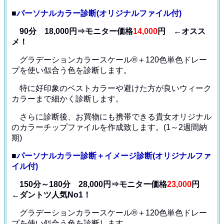
■
パーソナルカラー診断(オリジナルファイル付)
90分 18,000円⇒モニター価格
14,000
円 ←オスス
メ！
グラデーションカラースケール®＋120色単色ドレー
プ
を使い似合う色を診断します。
特に好印象のベストカラーや避けた方が良いウィーク
カラー
まで細かく診断します。
さらに診断後、お買物にも携帯できる貴女オリジナル
の
カラーチップファイルを作成致します。(1～2週間納
期)
■
パーソナルカラー診断＋イメージ診断(オリジナルファ
イル付)
150分～180分 28,000円⇒モニター価格
23,000
円
←ダントツ人気No1！
グラデーションカラースケール®＋120色単色ドレー
プ
を使い似合う色を診断します。