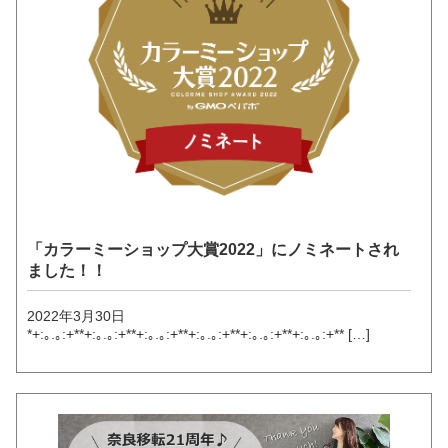
「カラーミーショップ大賞2022」にノミネートされ
ました！！
2022年3月30日
*+:｡.｡:+**+:｡.｡:+**+:｡.｡:+**+:｡.｡:+**+:｡.｡:+**+:｡.｡:+** […]