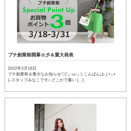
プチ創業祭開幕☆彡＆重大発表
2022年3月18日
プチ創業祭＆重大なお知らせ♡(´｡･ω･｡`) こんばんは⸜( •⌄•
)⸝スタッフみなこです♪ どこかで書い […]