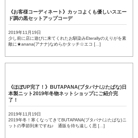
《お客様コーディネート》カッコよくも優しいスエー
ド調の黒セットアップコーデ
2019年11月19日
少し前に店に遊びに来てくれたお馴染みEterallyのえりがを素
敵に★anana(アナナ)なめらかタッチ☆エコ […]
《ほぼUP完了！》BUTAPANA(ブタパナ/ぶたぱな)日
本製ニット2019年冬物ネットショップにご紹介完
了！
2019年11月19日
2019年冬！寒くなってきてBUTAPANA(ブタパナ/ぶたぱな)ニ
ットの季節到来ですね♪ 通販を待ち遠しく思 […]