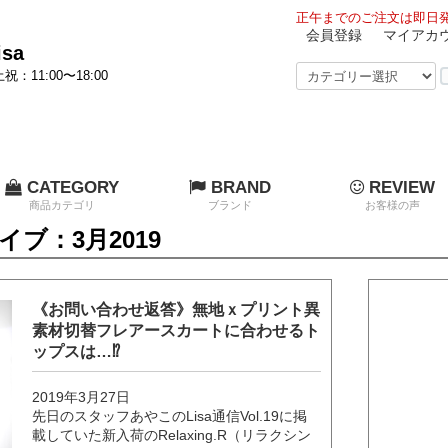
正午までのご注文は即日発
会員登録
マイアカ
sa
祝：11:00〜18:00
CATEGORY
BRAND
REVIEW
商品カテゴリ
ブランド
お客様の声
ブ：3月2019
《お問い合わせ返答》無地ｘプリント異
素材切替フレアースカートに合わせるト
ップスは…⁉
2019年3月27日
先日のスタッフあやこのLisa通信Vol.19に掲
載していた新入荷のRelaxing.R（リラクシン