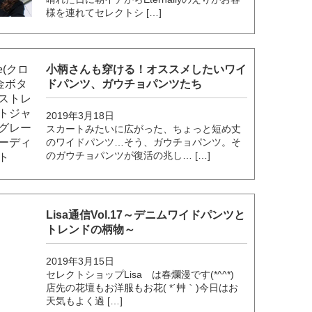
様を連れてセレクトシ […]
小柄さんも穿ける！オススメしたいワイ
ドパンツ、ガウチョパンツたち
2019年3月18日
スカートみたいに広がった、ちょっと短め丈
のワイドパンツ…そう、ガウチョパンツ。そ
のガウチョパンツが復活の兆し… […]
Lisa通信Vol.17～デニムワイドパンツと
トレンドの柄物～
2019年3月15日
セレクトショップLisa は春爛漫です(*^^*)
店先の花壇もお洋服もお花( *´艸｀)今日はお
天気もよく過 […]