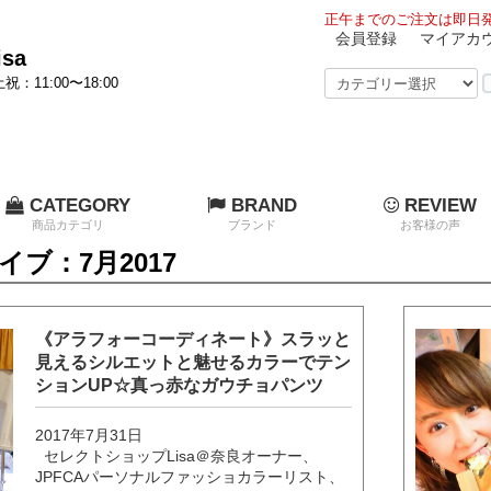
正午までのご注文は即日発
会員登録
マイアカ
sa
祝：11:00〜18:00
CATEGORY
BRAND
REVIEW
商品カテゴリ
ブランド
お客様の声
ブ：7月2017
《アラフォーコーディネート》スラッと
見えるシルエットと魅せるカラーでテン
ションUP☆真っ赤なガウチョパンツ
2017年7月31日
セレクトショップLisa＠奈良オーナー、
JPFCAパーソナルファッショカラーリスト、