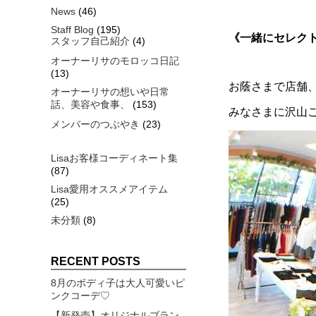
News
(46)
Staff Blog
(195)
《一緒にセレクト
スタッフ自己紹介
(4)
オーナーリサのモロッコ日記
(13)
お蔭さまで店舗
オーナーリサの想いや日常
話、美容や食事、
(153)
みなさまに沢山
メンバーのつぶやき
(23)
Lisaお客様コーディネート集
(87)
Lisa愛用オススメアイテム
(25)
未分類
(8)
RECENT POSTS
8月のボディ子は大人可愛いピ
ンクコーデ♡
【新発売】オリジナルブラン