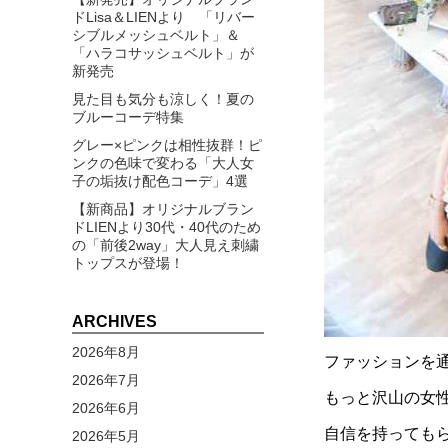
ドLisa＆LIENより 「リバー
シブルメッシュベルト」＆
「ハラコサッシュベルト」が
新発売
見た目も気分も涼しく！夏の
ブルーコーデ特集
グレー×ピンクは相性抜群！ピ
ンクの色味で変わる「大人女
子の垢抜け配色コーデ」4選
【新商品】オリジナルブラン
ドLIENより30代・40代のため
の「前後2way」大人見え刺繍
トップスが登場！
ARCHIVES
2026年8月
ファッションを
2026年7月
もっと沢山の女
2026年6月
自信を持っても
2026年5月