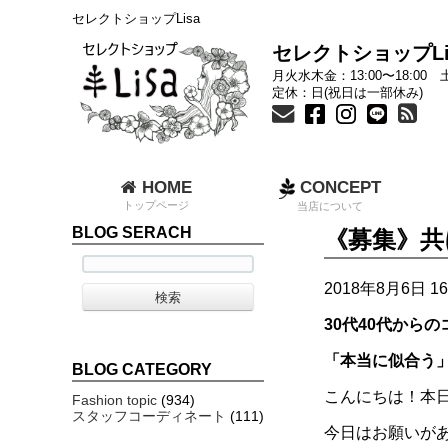
セレクトショップLisa
セレクトショップLi
月火水木金：13:00〜18:00 土
定休：日(祝日は一部休み)
HOME
CONCEPT
トップページ
当店について
BLOG SERACH
《募集》共
2018年8月6日 16
30代40代から
「本当に似合う
BLOG CATEGORY
こんにちは！本日3
Fashion topic
(934)
スタッフコーディネート
(111)
今日はお願いが