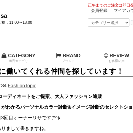
正午までのご注文は即日発
会員登録
マイアカ
sa
祝：11:00〜18:00
CATEGORY
BRAND
REVIEW
商品カテゴリ
ブランド
お客様の声
に働いてくれる仲間を探しています！
:34
Fashion topic
のコーディネートをご提案、大人ファッション通販
」がわかるパーソナルカラー診断
&イメージ診断の
セレクトショ
回目オーナーリサです(^^)/
ありまして書きますね。