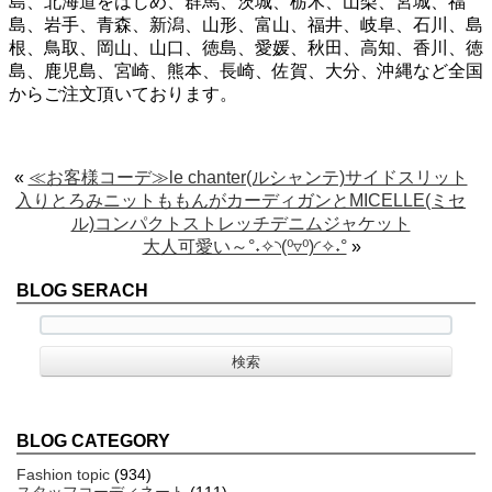
島、北海道をはじめ、群馬、茨城、栃木、山梨、宮城、福
島、岩手、青森、新潟、山形、富山、福井、岐阜、石川、島
根、鳥取、岡山、山口、徳島、愛媛、秋田、高知、香川、徳
島、鹿児島、宮崎、熊本、長崎、佐賀、大分、沖縄など全国
からご注文頂いております。
«
≪お客様コーデ≫le chanter(ルシャンテ)サイドスリット
入りとろみニットももんがカーディガンとMICELLE(ミセ
ル)コンパクトストレッチデニムジャケット
大人可愛い～°˖✧◝(⁰▿⁰)◜✧˖°
»
BLOG SERACH
BLOG CATEGORY
Fashion topic
(934)