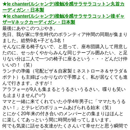
★
le chanter(ルシャンテ)接触冷感サラサラコットン丸首カ
ーディガン・日本製
★
le chanter(ルシャンテ)接触冷感サラサラコットン後ギャ
ザーVネックカーディガン・日本製
最後にあやこのつぶやき。
先日、我が家に学生時代のボランティア仲間の同期が集まり
ました。総勢9名+子ども3名！
そんなに座る椅子ないで、と思って、座布団購入して用意し
たのに、せっかくやからみんな同じテーブル囲みたい、と足
りない分は二人で一つの椅子に座るという・・・どんだけ仲
いいの！（笑）
ランチの準備（宅配ピザ＆自家製ミネストローネ＆サラダ＆
ポテト）も主婦ばっかりなので手際よく、私が居なくても進
んで行きます。さすが！
アラフォーが9人も集まるとうるさいうるさい。喋りも笑い
も止まりません(^○^)
ママと一緒に来てくれていた小学4年男子に「ママたちうる
さい！」とテレビのボリュームあげられる始末（笑）
とにかく20年来の付き合いのメンバーとの集まりはほんと
に楽しくてあっという間に時間が経ってしまいます。
何でも気楽に話せる友達がたくさんいて幸せだと思う瞬間で