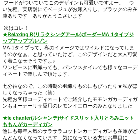
フードがついていてこのデザインも可愛いですよー。 つ
い先程、実店舗にてベージュがお嫁入りし、ブラックのみ在
庫ありです！ありがとうございます！
次はコレ！
★
Relaxing.R(リラクシングアール)ボーダーMA-1タイプジ
ップアップブルゾン
MA-1タイプって、私のイメージではワイルドになってしま
うのかなぁ、と思っていたけど、このデザインだと大人可愛
く着こなせそうですよ♪
ワンピースに羽織っても、パンツスタイルでも様々なコーデ
ィネートで楽しんで頂けます。
七分袖なので、この時期の羽織りものにもぴったり★私がほ
しくなっちゃった（笑）
先程お客様コーディネートでご紹介したモモンガカーディガ
ンもオーナーリサ愛用のレモンイエローのみとなりました！
★
le chanter(ルシャンテ)サイドスリット入りとろみニット
ももんがカーディガン
他にも毎年人気のサラサラコットンカーディガンも在庫がど
んどんなくなっています！気になっている方はお早目に！