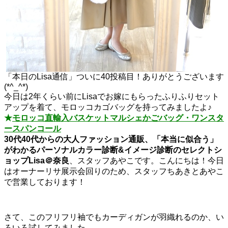
「本日のLisa通信」ついに40投稿目！ありがとうございます
(*^_^*)
今日は2年くらい前にLisaでお嫁にもらったふりふりセット
アップを着て、モロッコカゴバッグを持ってみましたよ♪
★
モロッコ直輸入バスケットマルシェかごバッグ・ワンスタ
ースパンコール
30代40代からの大人ファッション通販、
「本当に似合う」
がわかるパーソナルカラー診断
&イメージ診断の
セレクトシ
ョップLisa＠奈良
、スタッフあやこです。こんにちは！今日
はオーナーリサ展示会回りのため、スタッフちあきとあやこ
で営業しております！
さて、このフリフリ袖でもカーディガンが羽織れるのか、い
ろいろ試してみました。