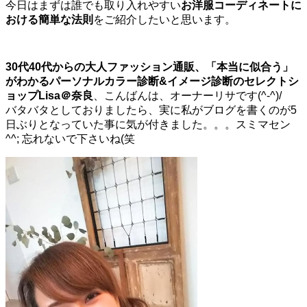
今日はまずは誰でも取り入れやすい
お洋服コーディネートに
おける簡単な法則
をご紹介したいと思います。
30代40代からの大人ファッション通販、
「本当に似合う」
がわかるパーソナルカラー診断
&イメージ診断の
セレクトシ
ョップLisa＠奈良
、こんばんは、オーナーリサです(^-^)/
バタバタとしておりましたら、実に私がブログを書くのが5
日ぶりとなっていた事に気が付きました。。。スミマセン
^^; 忘れないで下さいね(笑