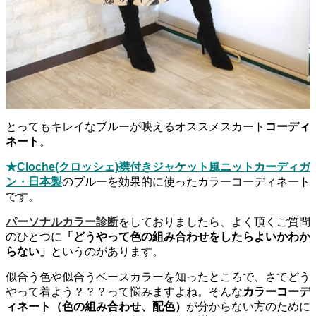
とってもキレイなブルーが映えるオススメスカート
コーディ
ネート
。
★
Cloche(クロッシェ)襟付きジャケット風ニットカーディガ
ン・日本製
のブルーを効果的に使ったカラーコーディネート
です。
パーソナルカラー診断
をしておりましたら、よく頂くご質問
のひとつに
「どうやって色の組み合わせをしたらよいかわか
らない」
というのがあります。
似合う色や似合うベースカラーを知ったところで、さてどう
やって着よう？？？って悩みますよね。そんな
カラーコーデ
ィネート（色の組み合わせ、配色）
が分からない方のために