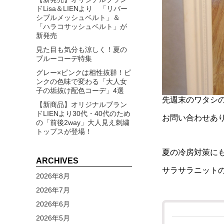
ドLisa＆LIENより 「リバー
シブルメッシュベルト」＆
「ハラコサッシュベルト」が
新発売
見た目も気分も涼しく！夏の
ブルーコーデ特集
グレー×ピンクは相性抜群！ピ
ンクの色味で変わる「大人女
子の垢抜け配色コーデ」4選
先週末のワタシ
【新商品】オリジナルブラン
ドLIENより30代・40代のため
お問い合わせあ
の「前後2way」大人見え刺繍
トップスが登場！
夏の冷房対策に
ARCHIVES
サラサラニット
2026年8月
2026年7月
2026年6月
2026年5月