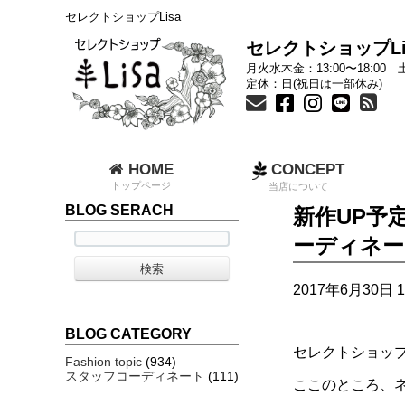
セレクトショップLisa
セレクトショップLi
月火水木金：13:00〜18:00 土
定休：日(祝日は一部休み)
HOME
CONCEPT
トップページ
当店について
BLOG SERACH
新作UP予
ーディネー
2017年6月30日 1
BLOG CATEGORY
セレクトショップL
Fashion topic
(934)
スタッフコーディネート
(111)
ここのところ、