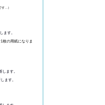
です…）
します。
1枚の用紙になりま
断します。
断します。