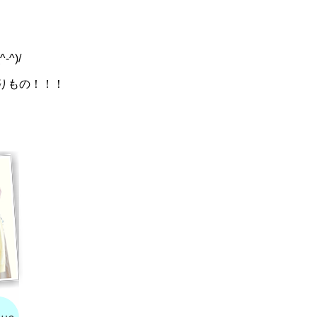
^)/
りもの！！！