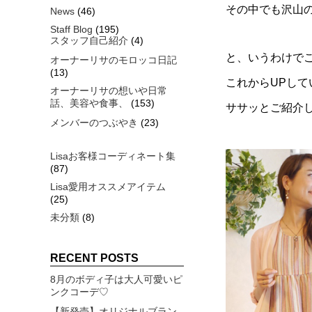
その中でも沢山
News
(46)
Staff Blog
(195)
スタッフ自己紹介
(4)
と、いうわけでこ
オーナーリサのモロッコ日記
(13)
これからUPし
オーナーリサの想いや日常
話、美容や食事、
(153)
ササッとご紹介
メンバーのつぶやき
(23)
Lisaお客様コーディネート集
(87)
Lisa愛用オススメアイテム
(25)
未分類
(8)
RECENT POSTS
8月のボディ子は大人可愛いピ
ンクコーデ♡
【新発売】オリジナルブラン