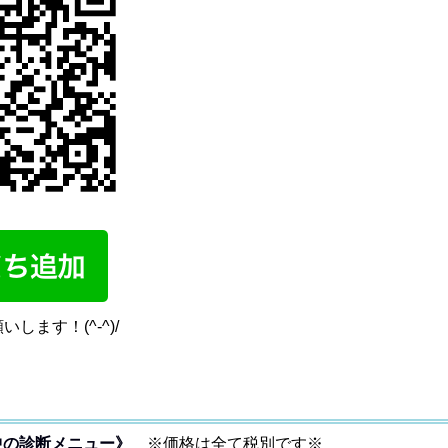
します！(^-^)/
中の診断メニュー》
※価格は全て税別です※