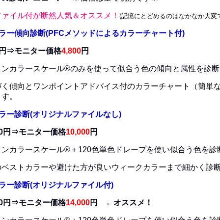
ファイル付が断然人気＆オススメ！
(記憶にとどめるのはなかなか大変
ラー傾向診断(PFCメソッドによるカラーチャート付)
00円⇒モニター価格
4,800
円
ョンカラースケール®のみを使って
似合う色の傾向と属性を診断
づく傾向とワンポイントアドバイス付のカラーチャート（簡単な
ます。
ラー診断(オリジナルファイルなし)
00円⇒モニター価格
10,000
円
ンカラースケール®＋120色単色ドレープ
を使い似合う色を診
ベストカラーや避けた方が良いウィークカラー
まで細かく診
ラー診断(オリジナルファイル付)
00円⇒モニター価格
14,000
円 ←オススメ！