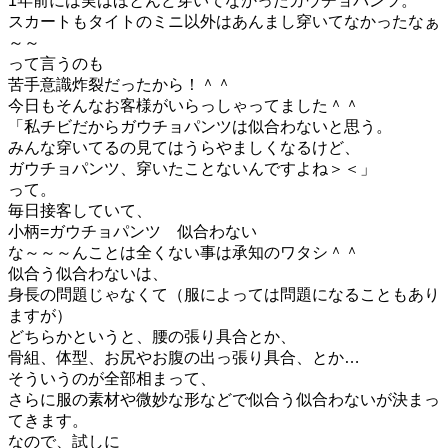
1年前には実はほとんど穿いてなかったガウチョパンツ。
スカートもタイトのミニ以外はあんまし穿いてなかったなぁ
～～
って言うのも
苦手意識炸裂だったから！＾＾
今日もそんなお客様がいらっしゃってました＾＾
「私チビだからガウチョパンツは似合わないと思う。
みんな穿いてるの見てはうらやましくなるけど、
ガウチョパンツ、穿いたことないんですよね＞＜」
って。
毎日接客していて、
小柄=ガウチョパンツ 似合わない
な～～～んことは全くない事は承知のワタシ＾＾
似合う似合わないは、
身長の問題じゃなくて（服によっては問題になることもあり
ますが）
どちらかというと、腰の張り具合とか、
骨組、体型、お尻やお腹の出っ張り具合、とか…
そういうのが全部相まって、
さらに服の素材や微妙な形などで似合う似合わないが決まっ
てきます。
なので、試しに