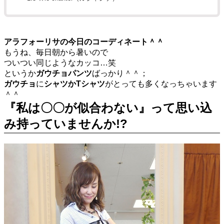
アラフォーリサの今日のコーディネート＾＾
もうね、毎日朝から暑いので
ついつい同じようなカッコ…笑
というか
ガウチョパンツ
ばっかり＾＾；
ガウチョ
に
シャツかTシャツ
がとっても多くなっちゃいます
＾＾
『私は〇〇が似合わない』って思い込
み持っていませんか!?