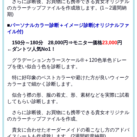
さらに診断後、お買物にも携帯できる貴女オリジナル
の
カラーチップファイルを作成致します。(1～2週間納
期)
■
パーソナルカラー診断＋イメージ診断(オリジナルファ
イル付)
150分～180分 28,000円⇒モニター価格
23,000
円
←ダントツ人気No1！
グラデーションカラースケール®＋120色単色ドレー
プ
を使い似合う色を診断します。
特に好印象のベストカラーや避けた方が良いウィーク
カラー
まで細かく診断します。
似合う襟の形、服の着丈、形、素材などを
実際に試着
してもらい診断します。
さらに診断後、お買物にも携帯できる貴女オリジナル
の
カラーチップファイルを作成、
貴女に合わせたオーダーメイドの着こなし方のアドバ
イス
シートも作成致します。(2週間程度納期)