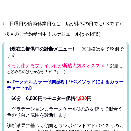
↓ 日曜日や臨時休業日など、店が休みの日でもOKです♪
（8月のご予約受付中！スケジュールは応相談）
《現在ご提供中の診断メニュー》
※価格は全て税別で
す※
ずっと使えるファイル付が断然人気＆オススメ！
(記憶に
とどめるのはなかなか大変です…）
■
パーソナルカラー傾向診断(PFCメソッドによるカラー
チャート付)
60分 6,000円⇒モニター価格
4,800
円
グラデーションカラースケール®のみを使って
似合う
色の傾向と属性を診断します。
診断結果に基づく傾向とワンポイントアドバイス付のカ