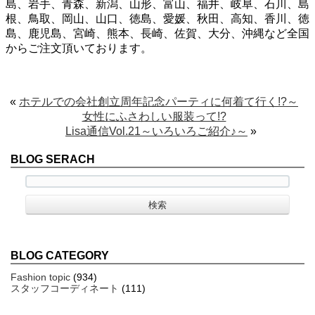
島、岩手、青森、新潟、山形、富山、福井、岐阜、石川、島
根、鳥取、岡山、山口、徳島、愛媛、秋田、高知、香川、徳
島、鹿児島、宮崎、熊本、長崎、佐賀、大分、沖縄など全国
からご注文頂いております。
«
ホテルでの会社創立周年記念パーティに何着て行く!?～
女性にふさわしい服装って!?
Lisa通信Vol.21～いろいろご紹介♪～
»
BLOG SERACH
BLOG CATEGORY
Fashion topic
(934)
スタッフコーディネート
(111)