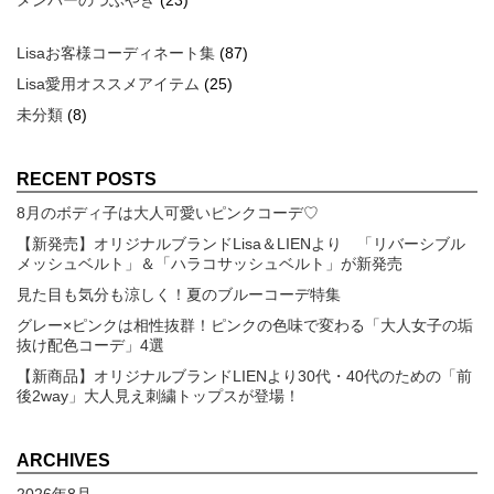
メンバーのつぶやき
(23)
Lisaお客様コーディネート集
(87)
Lisa愛用オススメアイテム
(25)
未分類
(8)
RECENT POSTS
8月のボディ子は大人可愛いピンクコーデ♡
【新発売】オリジナルブランドLisa＆LIENより 「リバーシブル
メッシュベルト」＆「ハラコサッシュベルト」が新発売
見た目も気分も涼しく！夏のブルーコーデ特集
グレー×ピンクは相性抜群！ピンクの色味で変わる「大人女子の垢
抜け配色コーデ」4選
【新商品】オリジナルブランドLIENより30代・40代のための「前
後2way」大人見え刺繍トップスが登場！
ARCHIVES