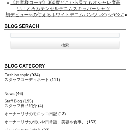
«
《お客様コーデ》360度どこから見てもオシャレ度高
い！とろみテンセルデニムスキッパーシャツ
初デビュー✨の使えるホワイトデニムパンツ°˖✧◝(⁰▿⁰)◜✧˖°
»
BLOG SERACH
BLOG CATEGORY
Fashion topic
(934)
スタッフコーディネート
(111)
News
(46)
Staff Blog
(195)
スタッフ自己紹介
(4)
オーナーリサのモロッコ日記
(13)
オーナーリサの想いや日常話、美容や食事、
(153)