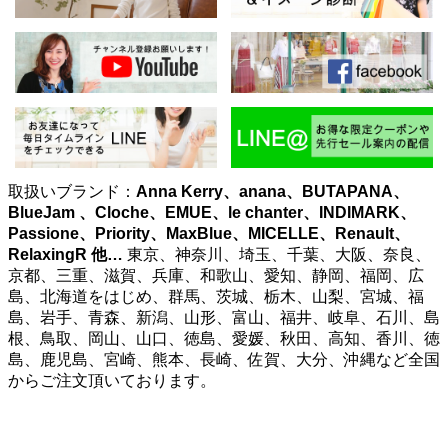
取扱いブランド：
Anna Kerry、anana、BUTAPANA、
BlueJam 、Cloche、EMUE、le chanter、INDIMARK、
Passione、Priority、MaxBlue、MICELLE、Renault、
RelaxingR
他…
東京、神奈川、埼玉、千葉、大阪、奈良、
京都、三重、滋賀、兵庫、和歌山、愛知、静岡、福岡、広
島、北海道をはじめ、群馬、茨城、栃木、山梨、宮城、福
島、岩手、青森、新潟、山形、富山、福井、岐阜、石川、島
根、鳥取、岡山、山口、徳島、愛媛、秋田、高知、香川、徳
島、鹿児島、宮崎、熊本、長崎、佐賀、大分、沖縄など全国
からご注文頂いております。