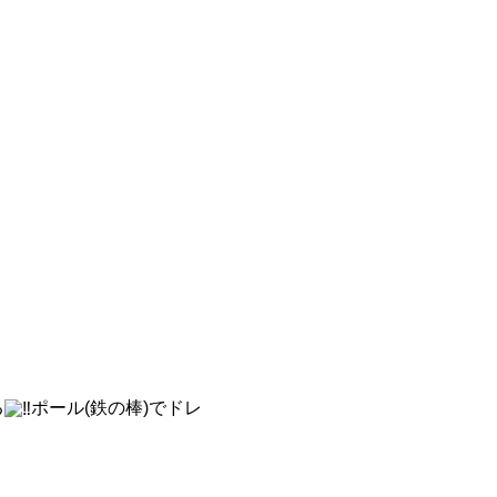
る
ポール(鉄の棒)でドレ