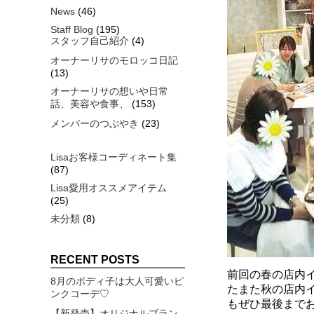
News
(46)
Staff Blog
(195)
スタッフ自己紹介
(4)
オーナーリサのモロッコ日記
(13)
オーナーリサの想いや日常
話、美容や食事、
(153)
メンバーのつぶやき
(23)
Lisaお客様コーディネート集
(87)
Lisa愛用オススメアイテム
(25)
未分類
(8)
RECENT POSTS
前回の春の店内イ
8月のボディ子は大人可愛いピ
たまた秋の店内
ンクコーデ♡
もぜひ最後まで
【新発売】オリジナルブラン