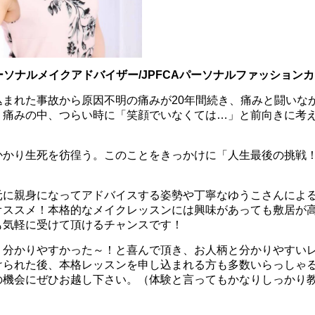
ーソナルメイクアドバイザー/JPFCAパーソナルファッション
込まれた事故から原因不明の痛みが20年間続き、痛みと闘いな
、痛みの中、つらい時に「笑顔でいなくては…」と前向きに考
かかり生死を彷徨う。このことをきっかけに「人生最後の挑戦
元に親身になってアドバイスする姿勢や丁寧なゆうこさんによ
オススメ！本格的なメイクレッスンには興味があっても敷居が
も気軽に受けて頂けるチャンスです！
く分かりやすかった～！と喜んで頂き、お人柄と分かりやすい
けられた後、本格レッスンを申し込まれる方も多数いらっしゃ
の機会にぜひお越し下さい。（体験と言ってもかなりしっかり