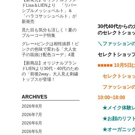
ドLisa＆LIENより 「リバー
シブルメッシュベルト」＆
「ハラコサッシュベルト」が
新発売
30代40代から
見た目も気分も涼しく！夏の
の
セレクトショッ
ブルーコーデ特集
＼ファッション
グレー×ピンクは相性抜群！ピ
ンクの色味で変わる「大人女
セレクトショップ
子の垢抜け配色コーデ」4選
【新商品】オリジナルブラン
■■■■■ 10月5日(
ドLIENより30代・40代のため
の「前後2way」大人見え刺繍
セレクトショップ
トップスが登場！
ファッションの
ARCHIVES
10:00~18:00
2026年8月
★メイク体験レ
2026年7月
★お顔のリフト
2026年6月
★オーガニック
2026年5月