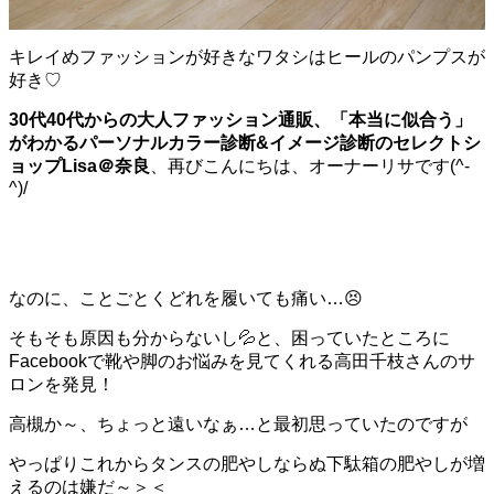
キレイめファッションが好きなワタシはヒールのパンプスが
好き♡
30代40代からの大人ファッション通販、
「本当に似合う」
がわかるパーソナルカラー診断
&イメージ診断の
セレクトシ
ョップLisa＠奈良
、再びこんにちは、オーナーリサです(^-
^)/
なのに、ことごとく
どれを履いても痛い…
😣
そもそも原因も分からないし
💦
と、困っていたところに
Facebookで靴や脚のお悩みを見てくれる高田千枝さんのサ
ロンを発見！
高槻か～、ちょっと遠いなぁ…と最初思っていたのですが
やっぱりこれからタンスの肥やしならぬ下駄箱の肥やしが増
えるのは嫌だ～＞＜