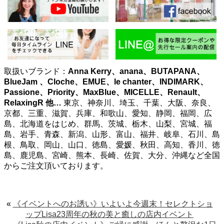
取扱いブランド：
Anna Kerry、anana、BUTAPANA、
BlueJam 、Cloche、EMUE、le chanter、INDIMARK、
Passione、Priority、MaxBlue、MICELLE、Renault、
RelaxingR
他…
東京、神奈川、埼玉、千葉、大阪、奈良、
京都、三重、滋賀、兵庫、和歌山、愛知、静岡、福岡、広
島、北海道をはじめ、群馬、茨城、栃木、山梨、宮城、福
島、岩手、青森、新潟、山形、富山、福井、岐阜、石川、島
根、鳥取、岡山、山口、徳島、愛媛、秋田、高知、香川、徳
島、鹿児島、宮崎、熊本、長崎、佐賀、大分、沖縄など全国
からご注文頂いております。
«
《イベントへのお誘い》いよいよ今週末！セレクトショ
ップLisa23周年の秋の美と癒しの店内イベント