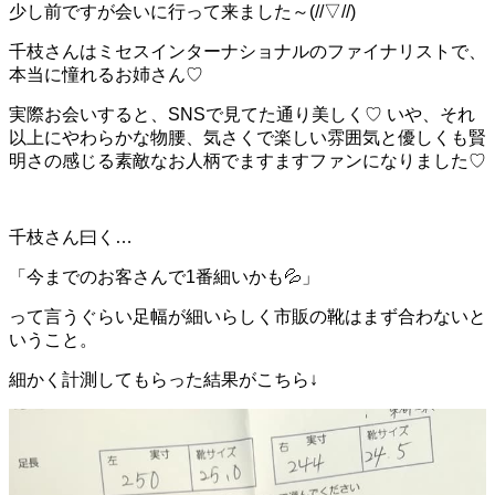
少し前ですが会いに行って来ました～(//▽//)
千枝さんはミセスインターナショナルのファイナリストで、
本当に憧れるお姉さん♡
実際お会いすると、SNSで見てた通り美しく♡ いや、それ
以上にやわらかな物腰、気さくで楽しい雰囲気と優しくも賢
明さの感じる素敵なお人柄でますますファンになりました♡
千枝さん曰く…
「今までのお客さんで1番細いかも
💦
」
って言うぐらい足幅が細いらしく市販の靴はまず合わないと
いうこと。
細かく計測してもらった結果がこちら↓