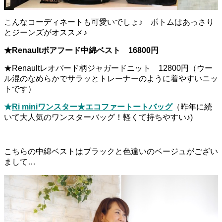
こんなコーディネートも可愛いでしょ♪ ボトムはあっさり
とジーンズがオススメ♪
★Renaultボアフード中綿ベスト 16800円
★Renaultレオパード柄ジャガードニット 12800円（ウー
ル混のなめらかでサラッとトレーナーのように着やすいニッ
トです）
★
Ri miniワンスター★エコファートートバッグ
（昨年に続
いて大人気のワンスターバッグ！軽くて持ちやすい♪)
こちらの中綿ベストはブラックと色違いのベージュがござい
まして…