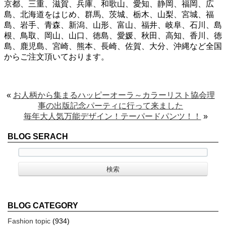
京都、三重、滋賀、兵庫、和歌山、愛知、静岡、福岡、広
島、北海道をはじめ、群馬、茨城、栃木、山梨、宮城、福
島、岩手、青森、新潟、山形、富山、福井、岐阜、石川、島
根、鳥取、岡山、山口、徳島、愛媛、秋田、高知、香川、徳
島、鹿児島、宮崎、熊本、長崎、佐賀、大分、沖縄など全国
からご注文頂いております。
«
お人柄から集まるハッピーオーラ～カラーリスト協会理
事の出版記念パーティに行って来ました
毎年大人気万能デザイン！テーパードパンツ！！
»
BLOG SERACH
BLOG CATEGORY
Fashion topic
(934)