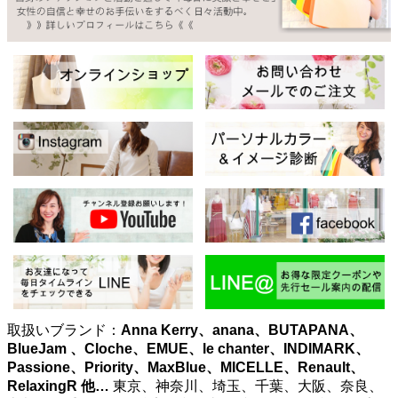
取扱いブランド：
Anna Kerry、anana、BUTAPANA、
BlueJam 、Cloche、EMUE、le chanter、INDIMARK、
Passione、Priority、MaxBlue、MICELLE、Renault、
RelaxingR
他…
東京、神奈川、埼玉、千葉、大阪、奈良、