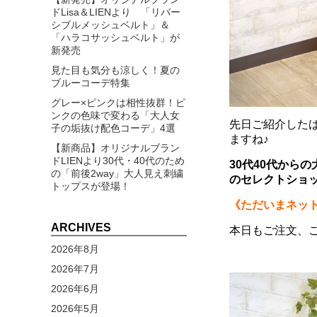
ドLisa＆LIENより 「リバー
シブルメッシュベルト」＆
「ハラコサッシュベルト」が
新発売
見た目も気分も涼しく！夏の
ブルーコーデ特集
グレー×ピンクは相性抜群！ピ
ンクの色味で変わる「大人女
先日ご紹介した
子の垢抜け配色コーデ」4選
ますね♪
【新商品】オリジナルブラン
ドLIENより30代・40代のため
30代40代から
の「前後2way」大人見え刺繍
の
セレクトショッ
トップスが登場！
《ただいまネット
ARCHIVES
本日もご注文、
2026年8月
2026年7月
2026年6月
2026年5月