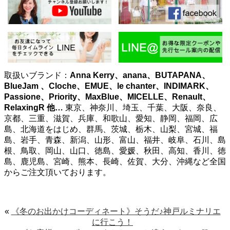
取扱いブランド：
Anna Kerry、anana、BUTAPANA、
BlueJam 、Cloche、EMUE、le chanter、INDIMARK、
Passione、Priority、MaxBlue、MICELLE、Renault、
RelaxingR
他…
東京、神奈川、埼玉、千葉、大阪、奈良、
京都、三重、滋賀、兵庫、和歌山、愛知、静岡、福岡、広
島、北海道をはじめ、群馬、茨城、栃木、山梨、宮城、福
島、岩手、青森、新潟、山形、富山、福井、岐阜、石川、島
根、鳥取、岡山、山口、徳島、愛媛、秋田、高知、香川、徳
島、鹿児島、宮崎、熊本、長崎、佐賀、大分、沖縄など全国
からご注文頂いております。
«
《冬のお出かけコーディネート》そうだ♪神戸ルミナリエ
に行こう！