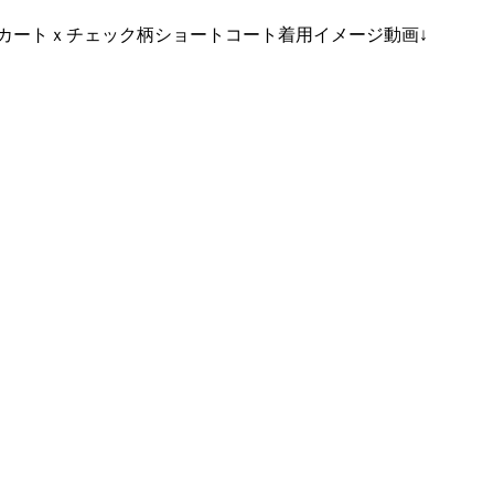
スカートｘチェック柄ショートコート着用イメージ動画↓