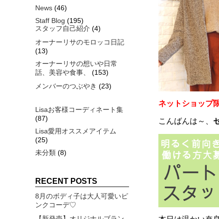
News
(46)
Staff Blog
(195)
スタッフ自己紹介
(4)
オーナーリサのモロッコ日記
(13)
オーナーリサの想いや日常
話、美容や食事、
(153)
メンバーのつぶやき
(23)
ネットショップ限
Lisaお客様コーディネート集
(87)
こんばんは～、
Lisa愛用オススメアイテム
(25)
未分類
(8)
RECENT POSTS
8月のボディ子は大人可愛いピ
ンクコーデ♡
【新発売】オリジナルブラン