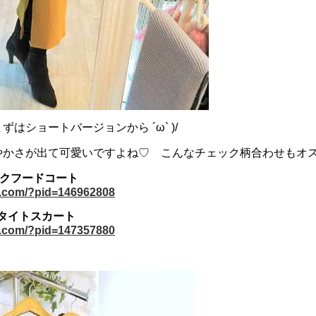
はショートバージョンから ´ω` )/
やかさが出て可愛いですよね♡ こんなチェック柄合わせもオ
ェックフードコート
op.com/?pid=146962808
ブタイトスカート
op.com/?pid=147357880