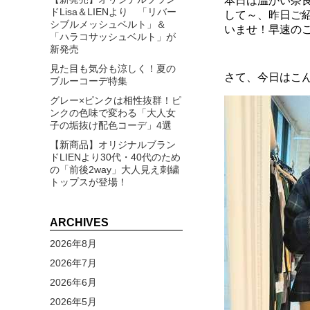
本日は温かい奈
ドLisa＆LIENより 「リバー
して～、昨日ご
シブルメッシュベルト」＆
いませ！早速のご
「ハラコサッシュベルト」が
新発売
見た目も気分も涼しく！夏の
さて、今日はこ
ブルーコーデ特集
グレー×ピンクは相性抜群！ピ
ンクの色味で変わる「大人女
子の垢抜け配色コーデ」4選
【新商品】オリジナルブラン
ドLIENより30代・40代のため
の「前後2way」大人見え刺繍
トップスが登場！
ARCHIVES
2026年8月
2026年7月
2026年6月
2026年5月