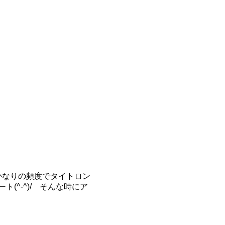
》
かなりの頻度でタイトロン
^-^)/ そんな時にア