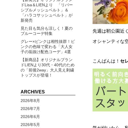
ドLisa＆LIENより 「リバー
シブルメッシュベルト」＆
「ハラコサッシュベルト」が
新発売
見た目も気分も涼しく！夏の
先週は靭公園近く
ブルーコーデ特集
オシャンティな
グレー×ピンクは相性抜群！ピ
ンクの色味で変わる「大人女
子の垢抜け配色コーデ」4選
【新商品】オリジナルブラン
こんばんは！
セレ
ドLIENより30代・40代のため
の「前後2way」大人見え刺繍
トップスが登場！
ARCHIVES
2026年8月
2026年7月
2026年6月
2026年5月
気が付いたら、私