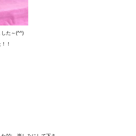
た～(^^)
た！！
^^; 楽しみにして下さ