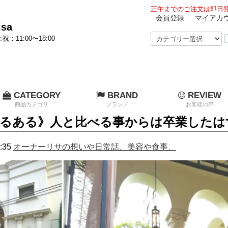
正午までのご注文は即日発
会員登録
マイアカ
sa
祝：11:00〜18:00
CATEGORY
BRAND
REVIEW
商品カテゴリ
ブランド
お客様の声
るある》人と比べる事からは卒業したは
:35
オーナーリサの想いや日常話、美容や食事、