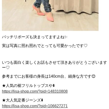
バッチリポーズも決まってますよね
✨
実は写真に照れ照れでとっても可愛かったです♡
いつも面白く楽しくお話もさせて頂きありがとうございます
ー♡
参考までにお客様の身長は140cm台、細身な方です
😊
★人気の裾フリルトップスや
⬇️
https://lisa-shop.com/?pid=148310808
★大人気定番ジーンズ
⬇️
https://lisa-shop.com/?pid=106627271