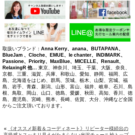
取扱いブランド：
Anna Kerry、anana、BUTAPANA、
BlueJam 、Cloche、EMUE、le chanter、INDIMARK、
Passione、Priority、MaxBlue、MICELLE、Renault、
RelaxingR
他…
東京、神奈川、埼玉、千葉、大阪、奈良、
京都、三重、滋賀、兵庫、和歌山、愛知、静岡、福岡、広
島、北海道をはじめ、群馬、茨城、栃木、山梨、宮城、福
島、岩手、青森、新潟、山形、富山、福井、岐阜、石川、島
根、鳥取、岡山、山口、徳島、愛媛、秋田、高知、香川、徳
島、鹿児島、宮崎、熊本、長崎、佐賀、大分、沖縄など全国
からご注文頂いております。
«
《オススメ新着＆コーディネート》リピーター様続出の
高級感とスッキリ見えがたまらない光沢チュール袖トップ