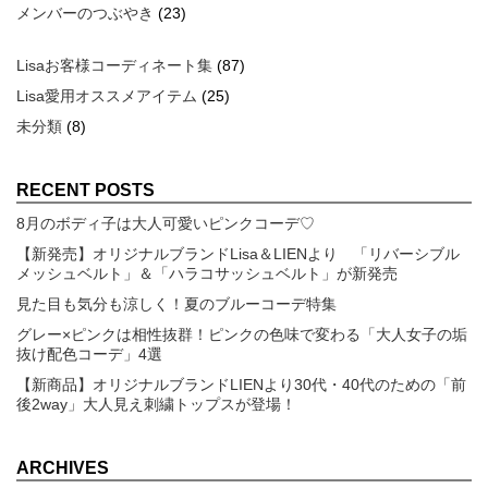
メンバーのつぶやき
(23)
Lisaお客様コーディネート集
(87)
Lisa愛用オススメアイテム
(25)
未分類
(8)
RECENT POSTS
8月のボディ子は大人可愛いピンクコーデ♡
【新発売】オリジナルブランドLisa＆LIENより 「リバーシブル
メッシュベルト」＆「ハラコサッシュベルト」が新発売
見た目も気分も涼しく！夏のブルーコーデ特集
グレー×ピンクは相性抜群！ピンクの色味で変わる「大人女子の垢
抜け配色コーデ」4選
【新商品】オリジナルブランドLIENより30代・40代のための「前
後2way」大人見え刺繍トップスが登場！
ARCHIVES