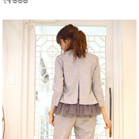
です
😍
😍
😍