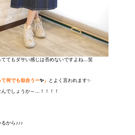
っててもダサい感じは否めないですよね…笑
って何でも似合うー
✨
」
とよく言われます✨
なんでしょうか～…！！！！
るから♪♪♪