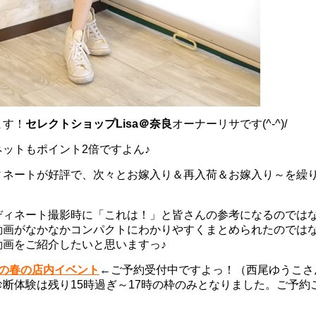
ます！
セレクトショップLisa＠奈良
オーナーリサです(^-^)/
ットもポイント2倍ですよん♪
ィネートが好評で、次々とお嫁入り＆再入荷＆お嫁入り～を繰
ディネート撮影時に「これは！」と皆さんの参考になるのでは
動画がなかなかコンパクトにわかりやすくまとめられたのでは
動画をご紹介したいと思いますっ♪
isaの春の店内イベント
←ご予約受付中ですよっ！（西尾ゆうこさ
断体験は残り15時過ぎ～17時の枠のみとなりました。ご予約