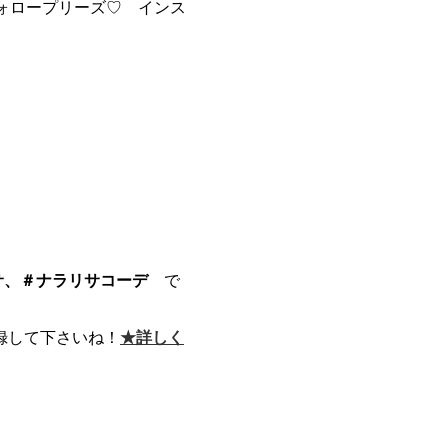
フォロープリーズ♡ インス
サ、＃ナラリサコーデ
で
録して下さいね！
★詳しく