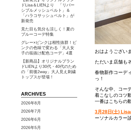
ドLisa＆LIENより 「リバー
シブルメッシュベルト」＆
「ハラコサッシュベルト」が
新発売
見た目も気分も涼しく！夏の
ブルーコーデ特集
グレー×ピンクは相性抜群！ピ
ンクの色味で変わる「大人女
おはようござい
子の垢抜け配色コーデ」4選
【新商品】オリジナルブラン
ただいま店舗もネ
ドLIENより30代・40代のため
の「前後2way」大人見え刺繍
春物新作コーデ
トップスが登場！
っ！
そんな中、コー
ARCHIVES
着こなしのコツ
一番はこちらの
2026年8月
2026年7月
3月28日(土) L
ーソナルカラー診
2026年6月
2026年5月