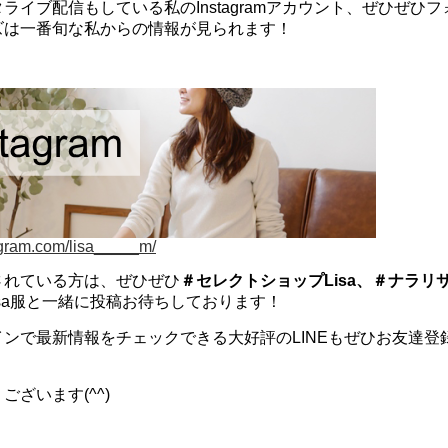
ライブ配信もしている私のInstagramアカウント、ぜひぜひ
ズは一番旬な私からの情報が見られます！
agram.com/lisa_____m/
されている方は、ぜひぜひ
＃セレクトショップLisa、＃ナラリ
isa服と一緒に投稿お待ちしております！
ンで最新情報をチェックできる大好評のLINEもぜひお友達登
ざいます(^^)