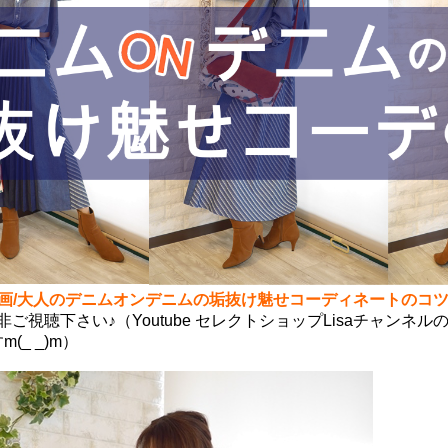
3分動画/大人のデニムオンデニムの垢抜け魅せコーディネートのコ
非ご視聴下さい♪（Youtube セレクトショップLisaチャンネ
(_ _)m）