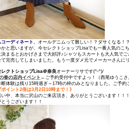
ムコーディネート
。オールデニムって難しい！？ダサくなる！
かと思いますが、今セレクトショップLisaでも一番人気のこ
に決まるとおかげさまで大好評♪シャツもスカートも大人気でご
全て完売してしまいました。もう一度ダメ元でメーカーさんに
セレクトショップLisa＠奈良
オーナーリサです(^-^)/
isaの春の店内イベント
←ご予約受付中ですよっ！（西尾ゆうこさ
断体験は残り15時過ぎ～17時の枠のみとなりました。ご予約
ポイント2倍は3月2日10時まで！》
悪い中、本当に沢山のご来店頂き、ありがとうございます！！
がとうございます！！