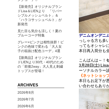
【新発売】オリジナルブラン
ドLisa＆LIENより 「リバー
シブルメッシュベルト」＆
「ハラコサッシュベルト」が
新発売
見た目も気分も涼しく！夏の
ブルーコーデ特集
デニムオンデニ
っしゃる方も多い
グレー×ピンクは相性抜群！ピ
ってもオシャレ
ンクの色味で変わる「大人女
本日再入荷分も
子の垢抜け配色コーデ」4選
【新商品】オリジナルブラン
こんばんは～！
ドLIENより30代・40代のため
3月28日(土) L
の「前後2way」大人見え刺繍
ーソナルカラー診
トップスが登場！
《ネットショップ
本日もお足下が
ARCHIVES
い合わせもあり
2026年8月
2026年7月
2026年6月