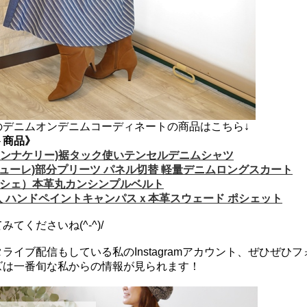
のデニムオンデニムコーディネートの商品はこちら↓
ト商品》
ry(アンナケリー)裾タック使いテンセルデニムシャツ
(ラデューレ)部分プリーツ パネル切替 軽量デニムロングスカート
クロッシェ）本革丸カンシンプルベルト
 ハンドペイントキャンパスｘ本革スウェード ポシェット
てくださいね(^-^)/
ライブ配信もしている私のInstagramアカウント、ぜひぜひ
ズは一番旬な私からの情報が見られます！