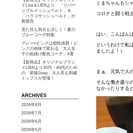
くまちゃんもシ
ドLisa＆LIENより 「リバー
シブルメッシュベルト」＆
コロナと闘う戦
「ハラコサッシュベルト」が
新発売
見た目も気分も涼しく！夏の
はい、こんばん
ブルーコーデ特集
グレー×ピンクは相性抜群！ピ
というわけで私
ンクの色味で変わる「大人女
ましたよ！）
子の垢抜け配色コーデ」4選
【新商品】オリジナルブラン
ドLIENより30代・40代のため
まぁ、元気で人
の「前後2way」大人見え刺繍
トップスが登場！
そんな働き盛り
なかったりすると
ARCHIVES
2026年8月
2026年7月
2026年6月
2026年5月