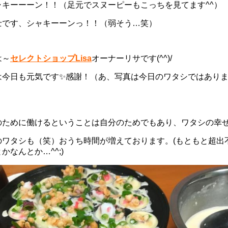
ャキーーーン！！（足元でスヌーピーもこっちを見てます^^）
士です、シャキーーンっ！！（弱そう…笑）
は～
セレクトショップLisa
オーナーリサです(^^)/
は今日も元気です✨感謝！（あ、写真は今日のワタシではあり
のために働けるということは自分のためでもあり、ワタシの幸せ
のワタシも（笑）おうち時間が増えております。(もともと超出
かなんとか…^^;)