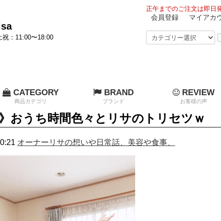
正午までのご注文は即日発
会員登録
マイアカ
sa
祝：11:00〜18:00
CATEGORY
BRAND
REVIEW
商品カテゴリ
ブランド
お客様の声
》おうち時間色々とリサのトリセツｗ
0:21
オーナーリサの想いや日常話、美容や食事、