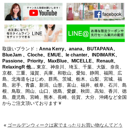
取扱いブランド：
Anna Kerry、anana、BUTAPANA、
BlueJam 、Cloche、EMUE、le chanter、INDIMARK、
Passione、Priority、MaxBlue、MICELLE、Renault、
RelaxingR
他…
東京、神奈川、埼玉、千葉、大阪、奈良、
京都、三重、滋賀、兵庫、和歌山、愛知、静岡、福岡、広
島、北海道をはじめ、群馬、茨城、栃木、山梨、宮城、福
島、岩手、青森、新潟、山形、富山、福井、岐阜、石川、島
根、鳥取、岡山、山口、徳島、愛媛、秋田、高知、香川、徳
島、鹿児島、宮崎、熊本、長崎、佐賀、大分、沖縄など全国
からご注文頂いております￥
«
ゴールデンウィークは家でまったりお買い物なんてどう