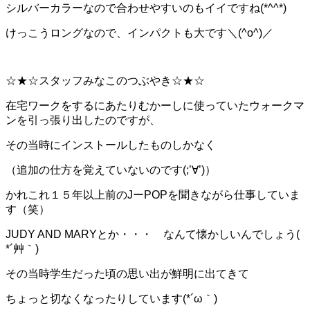
シルバーカラーなので合わせやすいのもイイですね(*^^*)
けっこうロングなので、インパクトも大です＼(^o^)／
☆★☆スタッフみなこのつぶやき☆★☆
在宅ワークをするにあたりむかーしに使っていたウォークマ
ンを引っ張り出したのですが、
その当時にインストールしたものしかなく
（追加の仕方を覚えていないのです(;’∀’)）
かれこれ１５年以上前のJーPOPを聞きながら仕事していま
す（笑）
JUDY AND MARYとか・・・ なんて懐かしいんでしょう(
*´艸｀)
その当時学生だった頃の思い出が鮮明に出てきて
ちょっと切なくなったりしています(*´ω｀)