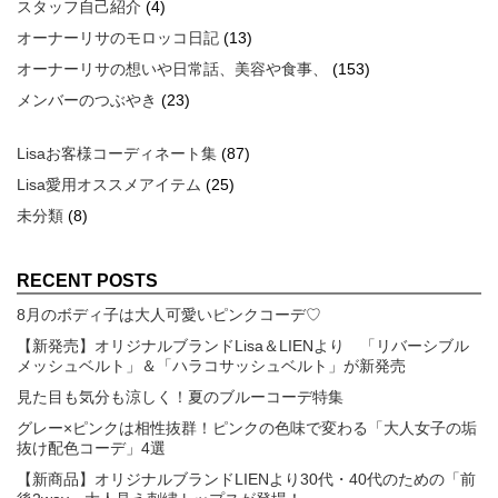
スタッフ自己紹介
(4)
オーナーリサのモロッコ日記
(13)
オーナーリサの想いや日常話、美容や食事、
(153)
メンバーのつぶやき
(23)
Lisaお客様コーディネート集
(87)
Lisa愛用オススメアイテム
(25)
未分類
(8)
RECENT POSTS
8月のボディ子は大人可愛いピンクコーデ♡
【新発売】オリジナルブランドLisa＆LIENより 「リバーシブル
メッシュベルト」＆「ハラコサッシュベルト」が新発売
見た目も気分も涼しく！夏のブルーコーデ特集
グレー×ピンクは相性抜群！ピンクの色味で変わる「大人女子の垢
抜け配色コーデ」4選
【新商品】オリジナルブランドLIENより30代・40代のための「前