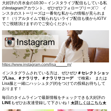
大好評の月水金の10:30～インスタライブ配信もしている私
のInstagramアカウント、ぜひぜひフォロープリーズ♡ イ
ンスタのストーリーズは一番旬な私からの情報が見られま
す！（リアルタイムで観られないライブ配信も後からIGTV
でご視聴頂けますのでご安心ください）
https://www.instagram.com/lisa_____m/
インスタグラムされている方は、ぜひぜひ
＃セレクトショッ
プLisa、＃ナラリサ、＃ナラリサコーデ
で検索♪ または
Lisa服と一緒にハッシュタグ(#)をつけての投稿お待ちして
おります！
毎日のタイムラインで最新情報をチェックできる大好評の
LINE
もぜひお友達登録して下さいね！
★詳しくはこちら★