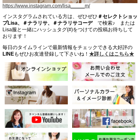
https://www.instagram.com/lisa_____m/
インスタグラムされている方は、ぜひぜひ
＃セレクトショッ
プLisa、＃ナラリサ、＃ナラリサコーデ
で検索♪ または
Lisa服と一緒にハッシュタグ(#)をつけての投稿お待ちして
おります！
毎日のタイムラインで最新情報をチェックできる大好評の
LINE
もぜひお友達登録して下さいね！
★詳しくはこちら★