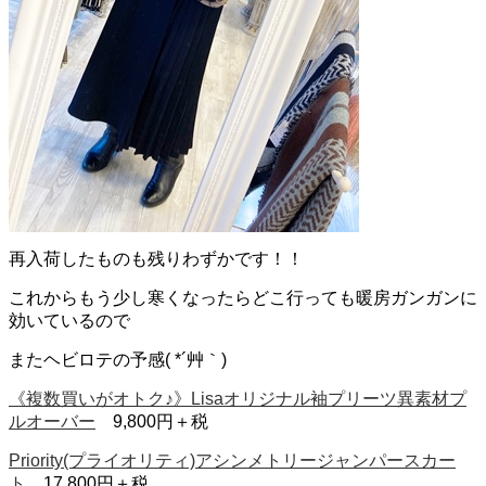
再入荷したものも残りわずかです！！
これからもう少し寒くなったらどこ行っても暖房ガンガンに
効いているので
またヘビロテの予感( *´艸｀)
《複数買いがオトク♪》Lisaオリジナル袖プリーツ異素材プ
ルオーバー
9,800円＋税
Priority(プライオリティ)アシンメトリージャンパースカー
ト
17,800円＋税