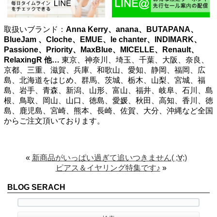
取扱いブランド：
Anna Kerry、anana、BUTAPANA、
BlueJam 、Cloche、EMUE、le chanter、INDIMARK、
Passione、Priority、MaxBlue、MICELLE、Renault、
RelaxingR
他…
東京、神奈川、埼玉、千葉、大阪、奈良、
京都、三重、滋賀、兵庫、和歌山、愛知、静岡、福岡、広
島、北海道をはじめ、群馬、茨城、栃木、山梨、宮城、福
島、岩手、青森、新潟、山形、富山、福井、岐阜、石川、島
根、鳥取、岡山、山口、徳島、愛媛、秋田、高知、香川、徳
島、鹿児島、宮崎、熊本、長崎、佐賀、大分、沖縄など全国
からご注文頂いております。
«
新商品がいっぱい過ぎて追いつきません( ;∀;)
ピアス＆イヤリング特集です♪
»
BLOG SERACH