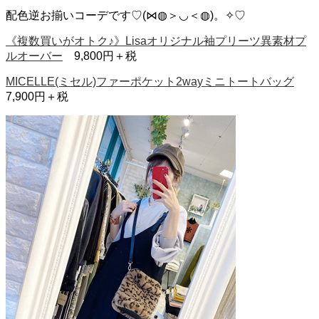
配色逆お揃いコーデです♡(⋈◍＞◡＜◍)。✧♡
《複数買いがオトク♪》Lisaオリジナル袖プリーツ異素材プ
ルオーバー
9,800円＋税
MICELLE(ミセル)ファーポケット2wayミニトートバッグ
7,900円＋税