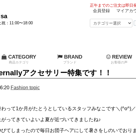
正午までのご注文は即日発
会員登録
マイアカ
sa
祝：11:00〜18:00
CATEGORY
BRAND
REVIEW
商品カテゴリ
ブランド
お客様の声
ernallyアクセサリー特集です！！
6:20
Fashion topic
わって1か月がたとうとしているスタッフみなこです＼(^o^)／
上がってきていよいよ夏が近づいてきましたね♪
伸びてしまったので毎日お団子ヘアにして暑さをしのいでおり