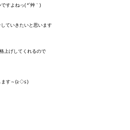
よねっ( *´艸｀)
紹介していきたいと思います
格上げしてくれるので
す～(≧◇≦)