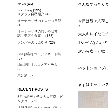
News
(46)
そんなすっきりま
Staff Blog
(195)
スタッフ自己紹介
(4)
オーナーリサのモロッコ日記
今日は続々入荷し
(13)
♪
オーナーリサの想いや日常
大人キレイなモ
話、美容や食事、
(153)
メンバーのつぶやき
(23)
Tシャツなんか
次から次へと欲
Lisaお客様コーディネート集
(87)
Lisa愛用オススメアイテム
ネットショップに
(25)
未分類
(8)
まずはネックレ
RECENT POSTS
8月のボディ子は大人可愛いピ
ンクコーデ♡
【新発売】オリジナルブラン