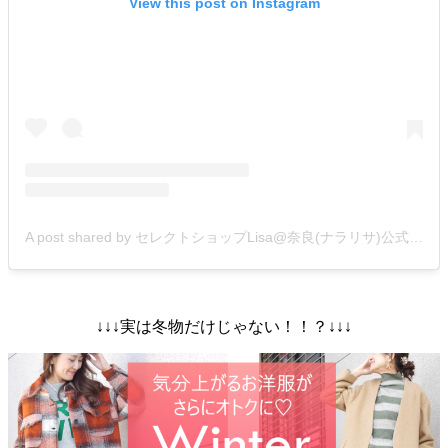
View this post on Instagram
A post shared by セレクトショップLisa@奈良(ナラリサ)公式 (@selectshop_lisa)
↓↓↓実は冬物だけじゃない！！？↓↓↓