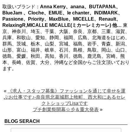
取扱いブランド：
Anna Kerry、anana、BUTAPANA、
BlueJam 、Cloche、EMUE、le chanter、INDIMARK、
Passione、Priority、MaxBlue、MICELLE、Renault、
RelaxingR,MICALLE MICALLE(ミカーレミカーレ)
他…
東
京、神奈川、埼玉、千葉、大阪、奈良、京都、三重、滋賀、
兵庫、和歌山、愛知、静岡、福岡、広島、北海道をはじめ、
群馬、茨城、栃木、山梨、宮城、福島、岩手、青森、新潟、
山形、富山、福井、岐阜、石川、島根、鳥取、岡山、山口、
徳島、愛媛、秋田、高知、香川、徳島、鹿児島、宮崎、熊
本、長崎、佐賀、大分、沖縄など全国からご注文頂いており
ます。
«
《求人・スタッフ募集》ファッションを通じて幸せを運
ぶお仕事です♪-奈良県北葛城郡上牧町、西大和にあるセレ
クトショップLisaです
プチ創業祭開幕☆彡＆重大発表
»
BLOG SERACH