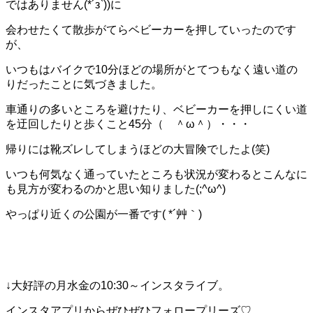
ではありません(*´з`))に
会わせたくて散歩がてらベビーカーを押していったのです
が、
いつもはバイクで10分ほどの場所がとてつもなく遠い道の
りだったことに気づきました。
車通りの多いところを避けたり、ベビーカーを押しにくい道
を迂回したりと歩くこと45分（ ＾ω＾）・・・
帰りには靴ズレしてしまうほどの大冒険でしたよ(笑)
いつも何気なく通っていたところも状況が変わるとこんなに
も見方が変わるのかと思い知りました(;^ω^)
やっぱり近くの公園が一番です( *´艸｀)
↓大好評の月水金の10:30～インスタライブ。
インスタアプリからぜひぜひフォロープリーズ♡