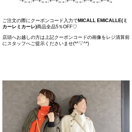
*+:｡.｡:+**+:｡.｡:+**+:｡.｡:+**+:｡.｡:+**+:｡.｡:+**+:｡
ご注文の際にクーポンコード入力で
MICALL EMICALLE(ミ
カーレミカーレ)
商品全品5％OFF♡
店頭へお越しの方は上記クーポンコードの画像をレジ清算前
にスタッフへご提示くださいませ(*^▽^*)