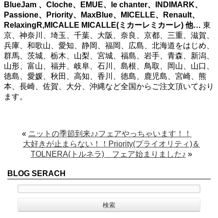
BlueJam 、Cloche、EMUE、le chanter、INDIMARK、
Passione、Priority、MaxBlue、MICELLE、Renault、
RelaxingR,MICALLE MICALLE(ミカーレミカーレ)
他…
東
京、神奈川、埼玉、千葉、大阪、奈良、京都、三重、滋賀、
兵庫、和歌山、愛知、静岡、福岡、広島、北海道をはじめ、
群馬、茨城、栃木、山梨、宮城、福島、岩手、青森、新潟、
山形、富山、福井、岐阜、石川、島根、鳥取、岡山、山口、
徳島、愛媛、秋田、高知、香川、徳島、鹿児島、宮崎、熊
本、長崎、佐賀、大分、沖縄など全国からご注文頂いており
ます。
«
ニットの季節到来♪♪フェアやっちゃいます！！
大好きが止まらない！！Priority(プライオリティ)＆
TOLNERA(トルネラ) フェア始まりました♪
»
BLOG SERACH